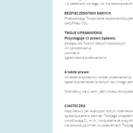
- w zależności od tego, co ma zastosowanie
BEZPIECZEŃSTWO DANYCH
Przetwarzając Twoje dane osobowe stosujem
certyfikatu SSL.
TWOJE UPRAWNIENIA
Przysługuje Ci prawo żądania:
dostępu do Twoich danych osobowych
ich sprostowania
usunięcia
ograniczenia przetwarzania
A także prawo:
wniesienia sprzeciwu wobec przetwarzania
żądania przeniesienia danych do innego adm
Skontaktuj się z nami, jeśli chcesz skorzys
CIASTECZKA
Nasz Serwis, jak większość witryn internetowy
są zapisywane w pamięci Twojego urządzenia
umożliwiają Ci, m.in., korzystanie ze wszyst
nie powodują zmian w ustawieniach Twojeg