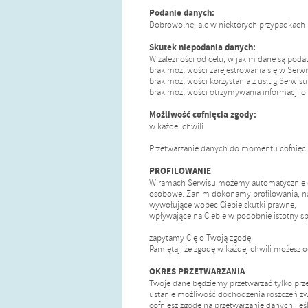
Podanie danych:
Dobrowolne, ale w niektórych przypadkach
Skutek niepodania danych:
W zależności od celu, w jakim dane są pod
brak możliwości zarejestrowania się w Serw
brak możliwości korzystania z usług Serwisu
brak możliwości otrzymywania informacji o
Możliwość cofnięcia zgody:
w każdej chwili
Przetwarzanie danych do momentu cofnięcia
PROFILOWANIE
W ramach Serwisu możemy automatycznie do
osobowe. Zanim dokonamy profilowania, n
wywołujące wobec Ciebie skutki prawne,
wpływające na Ciebie w podobnie istotny s
zapytamy Cię o Twoją zgodę.
Pamiętaj, że zgodę w każdej chwili możesz
OKRES PRZETWARZANIA
Twoje dane będziemy przetwarzać tylko pr
ustanie możliwość dochodzenia roszczeń zw
cofniesz zgodę na przetwarzanie danych, jeś