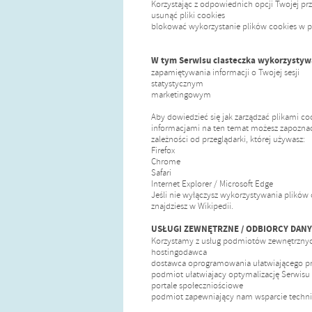
Korzystając z odpowiednich opcji Twojej prz
usunąć pliki cookies
blokować wykorzystanie plików cookies w pr
W tym Serwisu ciasteczka wykorzystywa
zapamiętywania informacji o Twojej sesji
statystycznym
marketingowym
Aby dowiedzieć się jak zarządzać plikami co
informacjami na ten temat możesz zapoznać
zależności od przeglądarki, której używasz:
Firefox
Chrome
Safari
Internet Explorer / Microsoft Edge
Jeśli nie wyłączysz wykorzystywania plików 
znajdziesz w Wikipedii.
USŁUGI ZEWNĘTRZNE / ODBIORCY DAN
Korzystamy z usług podmiotów zewnętrznych
hostingodawca
dostawca oprogramowania ułatwiającego pr
podmiot ułatwiajacy optymalizację Serwisu
portale społeczniościowe
podmiot zapewniający nam wsparcie techn