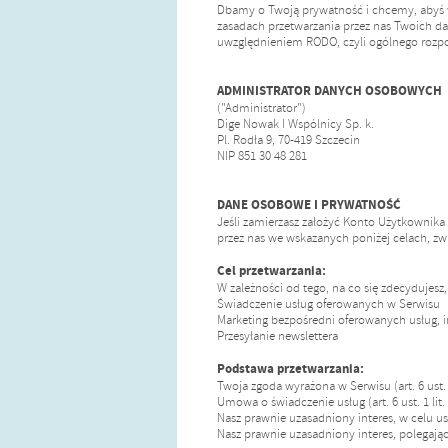
Dbamy o Twoją prywatność i chcemy, abyś w 
zasadach przetwarzania przez nas Twoich da
uwzględnieniem RODO, czyli ogólnego rozpo
ADMINISTRATOR DANYCH OSOBOWYCH
("Administrator")
Dige Nowak I Wspólnicy Sp. k.
Pl. Rodła 9, 70-419 Szczecin
NIP 851 30 48 281
DANE OSOBOWE I PRYWATNOŚĆ
Jeśli zamierzasz założyć Konto Użytkownik
przez nas we wskazanych poniżej celach, z
Cel przetwarzania:
W zależności od tego, na co się zdecydujesz
Świadczenie usług oferowanych w Serwisu
Marketing bezpośredni oferowanych usług, i
Przesyłanie newslettera
Podstawa przetwarzania:
Twoja zgoda wyrażona w Serwisu (art. 6 ust. 
Umowa o świadczenie usług (art. 6 ust. 1 lit
Nasz prawnie uzasadniony interes, w celu ust
Nasz prawnie uzasadniony interes, polegający