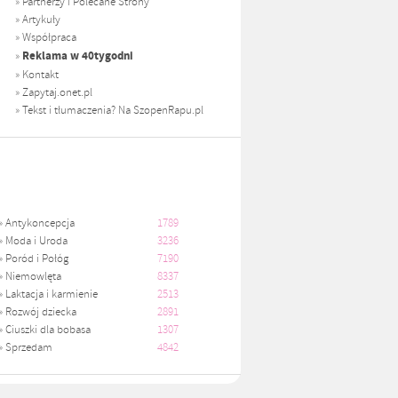
»
Partnerzy i Polecane Strony
»
Artykuły
»
Współpraca
Reklama w 40tygodni
»
»
Kontakt
»
Zapytaj.onet.pl
»
Tekst i tłumaczenia? Na SzopenRapu.pl
»
Antykoncepcja
1789
»
Moda i Uroda
3236
»
Poród i Połóg
7190
»
Niemowlęta
8337
»
Laktacja i karmienie
2513
»
Rozwój dziecka
2891
»
Ciuszki dla bobasa
1307
»
Sprzedam
4842