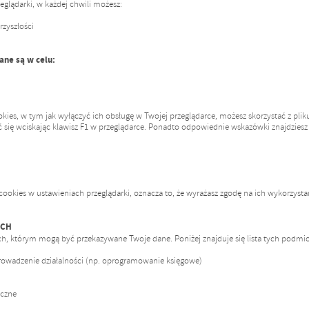
eglądarki, w każdej chwili możesz:
zyszłości
ne są w celu:
okies, w tym jak wyłączyć ich obsługę w Twojej przeglądarce, możesz skorzystać z pli
 się wciskając klawisz F1 w przeglądarce. Ponadto odpowiednie wskazówki znajdzies
cookies w ustawieniach przeglądarki, oznacza to, że wyrażasz zgodę na ich wykorzystan
YCH
, którym mogą być przekazywane Twoje dane. Poniżej znajduje się lista tych podmi
owadzenie działalności (np. oprogramowanie księgowe)
iczne