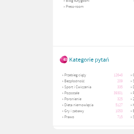
»
Blog 40tygodni
»
Press-room
Kategorie pytań
»
Przebieg ciąży
12648
»
»
Bezpłodność
209
»
»
Sport i Ćwiczenia
335
»
»
Pozostałe
39301
»
»
Poronienie
325
»
»
Dieta niemowlęcia
5127
»
»
Gry i zabawy
1053
»
»
Prawo
715
»