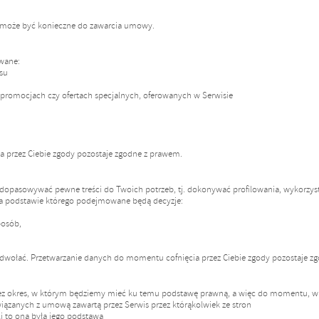
 może być konieczne do zawarcia umowy.
awane:
isu
 promocjach czy ofertach specjalnych, oferowanych w Serwisie
 przez Ciebie zgody pozostaje zgodne z prawem.
pasowywać pewne treści do Twoich potrzeb, tj. dokonywać profilowania, wykorzyst
a podstawie którego podejmowane będą decyzje:
posób,
 odwołać. Przetwarzanie danych do momentu cofnięcia przez Ciebie zgody pozostaje z
zez okres, w którym będziemy mieć ku temu podstawę prawną, a więc do momentu, w
iązanych z umową zawartą przez Serwis przez którąkolwiek ze stron
li to ona była jego podstawą