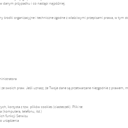
 w danym przypadku i co nastąpi najpóźniej.
y środki organizacyjne i techniczne zgodne z właściwymi przepisami prawa, w tym s
inistratora
tać ze swoich praw. Jeśli uznasz, że Twoje dane są przetwarzane niezgodnie z prawem,
ch, korzysta z tzw. plików cookies (ciasteczek). Pliki te:
 (komputera, telefonu, itd.)
kich funkcji Serwisu
o urządzenia