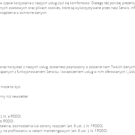
czasie korzystania z naszych usług czuł się komfortowo. Dlatego też poniżej prezent
nych osobowych oraz plikach cookies, które są wykorzystywane przez nasz Serwis. Inf
rządzenia o ochronie danych.
a oraz korzystać z naszych usług, zostaniesz poproszony o podanie nam Twoich dany
wiązanych z funkcjonowaniem Serwisu i świadczeniem usług w nim oferowanych („Usłu
, może to być:
nny niż newsletter
1 lit. a RODO)
. b RODO)
alenia, dochodzenia lub obrony roszczeń (art. 6 ust. 1 lit. f RODO)
 na profilowaniu w celach marketingowych (art. 6 ust. 1 lit. f RODO)