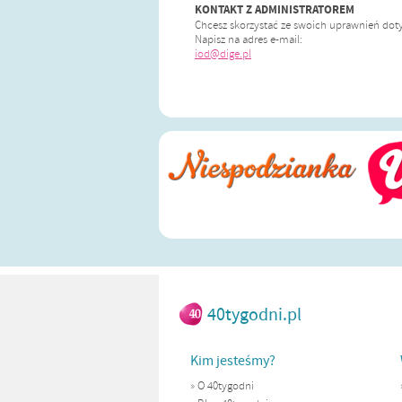
KONTAKT Z ADMINISTRATOREM
Chcesz skorzystać ze swoich uprawnień dot
Napisz na adres e-mail:
iod@dige.pl
40tygodni.pl
Kim jesteśmy?
»
O 40tygodni