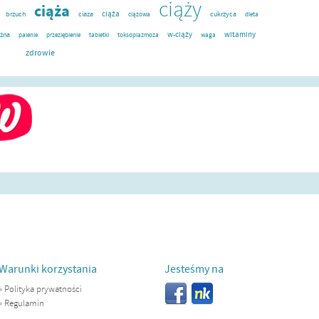
ciąży
ciąża
ciąża
cukrzyca
brzuch
ciaza
ciążowa
dieta
w-ciąży
witaminy
żna
przeziębienie
tabletki
toksoplazmoza
waga
palenie
zdrowie
Warunki korzystania
Jesteśmy na
»
Polityka prywatności
»
Regulamin