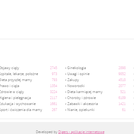
Objawy ciąży
2745
»
Ginekologia
2898
Szpitale, lekarze, położne
973
»
Uwagi i opinie
9852
Dieta przyszłej mamy
793
»
Zakupy
4518
Prawo i ciąża
1354
»
Noworodki
2077
Zdrowie w ciąży
3224
»
Dieta karmiącej mamy
521
Higiena i pielęgnacja
2117
»
Choroby i zdrowie
6189
Edukacja i wychowanie
1661
»
Zabawki i akcesoria
1421
Sport i ćwiczenia dla mamy
267
»
Nianie, opiekunki
61
Developed by
Digers - aplikacje internetowe