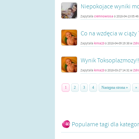
Niepokojace wyniki mo
Zapytała
ciemnowlosa
o
2018-04-13 05:46
Co na wzdęcia w ciąży 
Zapytała
kinia23
o
2018-04-09 19:38
w
Zdr
Wynik Toksoplazmozy!
Zapytała
kinia23
o
2018-03-27 14:31
w
Zdr
1
2
3
4
Następna strona »
»
Popularne tagi dla kategor