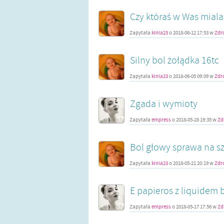
Czy któraś w Was miala
Zapytała
kinia23
o
2018-06-12 17:53
w
Zdr
Silny bol żołądka 16tc
Zapytała
kinia23
o
2018-06-05 09:09
w
Zdr
Zgada i wymioty
Zapytała
empress
o
2018-05-28 19:35
w
Zd
Bol głowy sprawa na sz
Zapytała
kinia23
o
2018-05-21 20:19
w
Zdr
E papieros z liquidem 
Zapytała
empress
o
2018-05-17 17:56
w
Zd