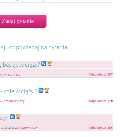
Zadaj pytanie
daj i odpowiadaj na pytania
ię będąc w ciąży?
197
drowie w ciąży
Odpowiedzi:
- cole w ciąży ?
178
w
Zdrowie w ciąży
Odpowiedzi:
ąży?
156
-03 18:21
w
Zdrowie w ciąży
Odpowiedzi: