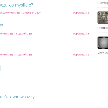
Odezwijci
czu-co myslicie?
1
w
Zdrowie w ciąży
18 tydzień ciąży
Odpowiedzi:
|
??
Gratula
3
owie w ciąży
8 tydzień ciąży
Odpowiedzi:
|
!
Może kto
1
owie w ciąży
7 tydzień ciąży
Odpowiedzi:
|
ii
Zdrowie w ciąży