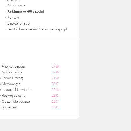
»
Współpraca
Reklama w 40tygodni
»
»
Kontakt
»
Zapytaj.onet.pl
»
Tekst i tłumaczenia? Na SzopenRapu.pl
»
Antykoncepcja
1789
»
Moda i Uroda
3236
»
Poród i Połóg
7190
»
Niemowlęta
8337
»
Laktacja i karmienie
2513
»
Rozwój dziecka
2891
»
Ciuszki dla bobasa
1307
»
Sprzedam
4842