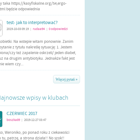
 taka https://kasyfiskalne.org/54,ergo-
html będzie odpowiednia
test- jak to interpretować?
2019-10-03 09:19
rudaa94
0
odpowiedzi
|
|
kobietki. Na wstepie witam ponownie. Zanim
tanie z tytułu nakreślę sytuację: 1. Jestem
iona/czy też zapalenie oskrzeli/ jeden diabeł,
uz na drugim antybiotyku. Jednakże fakt jest
 nie wiem czy...
Więcej pytań »
ajnowsze wpisy w klubach
CZERWIEC 2017
boszka89
2019-12-27 03:47
|
ko, Weroniko, po ponad roku z ciekawości
tu, patrzę, a strona działa!! No szok!!