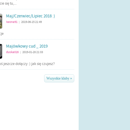
e się tu,...
Maj/Czerwiec/Lipiec 2018 :)
iwona91
2019-06-15 21:49
|
cje
Majówkowy cud _ 2019
duska016
2019-01-28 21:03
|
ś jeszcze dołączy :) jak się czujesz?
Wszystkie kluby »