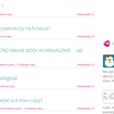
 ?
2
ie w ciąży
Odpowiedzi:
rywatnie czy na fundusz?
5
ie w ciąży
Odpowiedzi:
N
TRZYMANIE WODY W ORGANIZMIE ... Jak
2
owie w ciąży
27 tydzień ciąży
Odpowiedzi:
|
Nie zajr
dłuższy 
odległość
Cisza. M
3
owie w ciąży
Odpowiedzi:
edac w 8 mies ciazy?
Cześć, 
6
w
Zdrowie w ciąży
33 tydzień ciąży
Odpowiedzi:
|
kosmetyc