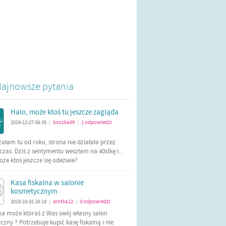
ajnowsze pytania
Halo, może ktoś tu jeszcze zagląda
2019-12-27 08:35
boszka89
1
odpowiedzi
|
|
załam tu od roku, strona nie działała przez
czas. Dziś z sentymentu weszłam na 40stkę i..
oże ktoś jeszcze się odezwie?
Kasa fiskalna w salonie
kosmetycznym
2019-10-31 16:18
anitka12
0
odpowiedzi
|
|
ma może któraś z Was swój własny salon
zny ? Potrzebuje kupić kasę fiskalną i nie