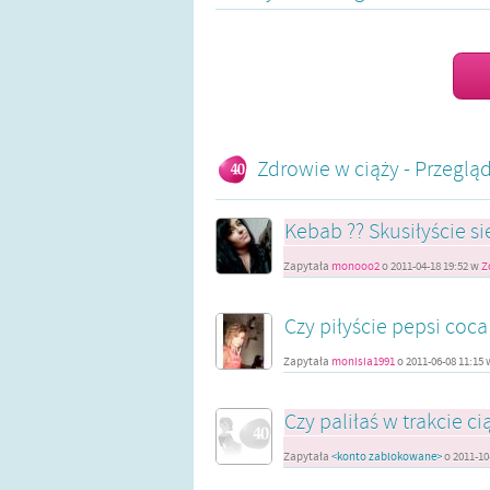
Zdrowie w ciąży - Przeglą
Kebab ?? Skusiłyście s
Zapytała
monooo2
o
2011-04-18 19:52
w
Z
Czy piłyście pepsi coca 
Zapytała
monisia1991
o
2011-06-08 11:15
Czy paliłaś w trakcie ci
Zapytała
<konto zablokowane>
o
2011-10