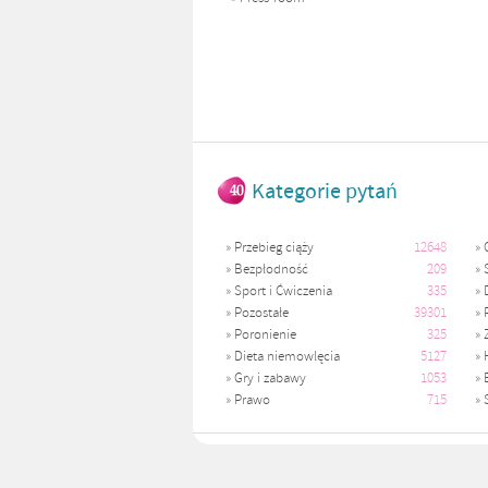
Kategorie pytań
»
Przebieg ciąży
12648
»
»
Bezpłodność
209
»
»
Sport i Ćwiczenia
335
»
»
Pozostałe
39301
»
»
Poronienie
325
»
»
Dieta niemowlęcia
5127
»
»
Gry i zabawy
1053
»
»
Prawo
715
»