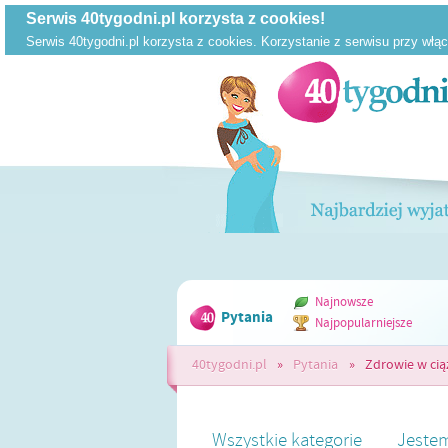
Najnowsze
Pytania
Najpopularniejsze
40tygodni.pl
»
Pytania
»
Zdrowie w cią
Wszystkie kategorie
Jestem