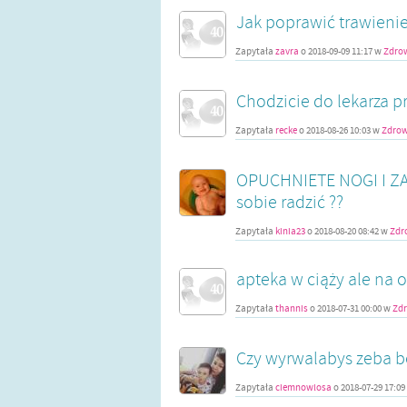
Jak poprawić trawienie
Zapytała
zavra
o
2018-09-09 11:17
w
Zdrow
Chodzicie do lekarza p
Zapytała
recke
o
2018-08-26 10:03
w
Zdrow
OPUCHNIETE NOGI I ZA
sobie radzić ??
Zapytała
kinia23
o
2018-08-20 08:42
w
Zdr
apteka w ciąży ale na 
Zapytała
thannis
o
2018-07-31 00:00
w
Zdr
Czy wyrwalabys zeba b
Zapytała
ciemnowlosa
o
2018-07-29 17:09