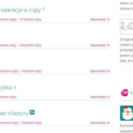
wiem czy
online.
 operacje w ciąży ?
3
owie w ciąży
17 tydzień ciąży
Odpowiedzi:
|
Drogie 
zadam py
5
owie w ciąży
16 tydzień ciąży
Odpowiedzi:
|
przezieb
jestem j
taki, że
8
rowie w ciąży
6 tydzień ciąży
Odpowiedzi:
|
ybko !!
N
2
owie w ciąży
Odpowiedzi:
bez nikotyny
6
rowie w ciąży
5 tydzień ciąży
Odpowiedzi:
|
Karolin
weszłam 