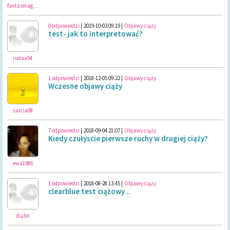
fantasmagoria
0 odpowiedzi
|
2019-10-03 09:19
|
Objawy ciąży
test- jak to interpretować?
rudaa94
1 odpowiedzi
|
2018-12-05 09:22
|
Objawy ciąży
Wczesne objawy ciąży
sarcia08
7 odpowiedzi
|
2018-09-04 21:07
|
Objawy ciąży
Kiedy czułyscie pierwsze ruchy w drugiej ciąży?
ewa1986
1 odpowiedzi
|
2018-08-28 13:45
|
Objawy ciąży
clearblue test ciążowy ..
diabii