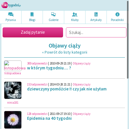
Pytania
Blogi
Galerie
Kluby
Artykuł
y
Poradni
ki
Zadaj pytanie
Objawy ciąży
« Powrót do listy kategorii
300 odpowiedzi
|
2010-09-29 21:19
|
Objawy ciąży
w którym tygodniu.... ?
listopadowa
153 odpowiedzi
|
2014-03-28 21:21
|
Objawy ciąży
dziewczyny pomóżcie !! czy jak nie użyłam
ninia181
128 odpowiedzi
|
2011-09-27 19:10
|
Objawy ciąży
Epidemia na 40 tygodni