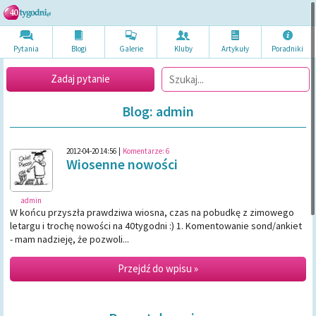
Pytania
Blogi
Galerie
Kluby
Artykuł
y
Poradni
ki
Zadaj pytanie
Blog: admin
2012-04-20 14:56
|
Komentarze:
6
Wiosenne nowości
admin
W końcu przyszła prawdziwa wiosna, czas na pobudkę z zimowego
letargu i trochę nowości na 40tygodni :) 1. Komentowanie sond/ankiet
- mam nadzieję, że pozwoli...
Przejdź do wpisu »