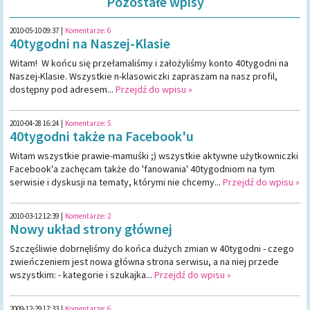
Pozostałe wpisy
2010-05-10 09:37
|
Komentarze:
6
40tygodni na Naszej-Klasie
Witam! W końcu się przełamaliśmy i założyliśmy konto 40tygodni na
Naszej-Klasie. Wszystkie n-klasowiczki zapraszam na nasz profil,
dostępny pod adresem...
Przejdź do wpisu »
2010-04-28 16:24
|
Komentarze:
5
40tygodni także na Facebook'u
Witam wszystkie prawie-mamuśki ;) wszystkie aktywne użytkowniczki
Facebook'a zachęcam także do 'fanowania' 40tygodniom na tym
serwisie i dyskusji na tematy, którymi nie chcemy...
Przejdź do wpisu »
2010-03-12 12:39
|
Komentarze:
2
Nowy układ strony głównej
Szczęśliwie dobrnęliśmy do końca dużych zmian w 40tygodni - czego
zwieńczeniem jest nowa główna strona serwisu, a na niej przede
wszystkim: - kategorie i szukajka...
Przejdź do wpisu »
2009-12-29 17:33
|
Komentarze:
6