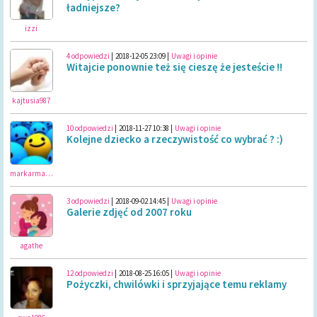
ładniejsze?
izzi
4 odpowiedzi
|
2018-12-05 23:09
|
Uwagi i opinie
Witajcie ponownie też się cieszę że jesteście !!
kajtusia987
10 odpowiedzi
|
2018-11-27 10:38
|
Uwagi i opinie
Kolejne dziecko a rzeczywistość co wybrać ? :)
markarmar11
3 odpowiedzi
|
2018-09-02 14:45
|
Uwagi i opinie
Galerie zdjęć od 2007 roku
agathe
12 odpowiedzi
|
2018-08-25 16:05
|
Uwagi i opinie
Pożyczki, chwilówki i sprzyjające temu reklamy