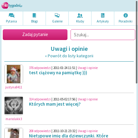
Pytania
Blogi
Galerie
Kluby
Artykuł
y
Poradni
ki
Zadaj pytanie
Uwagi i opinie
« Powrót do listy kategorii
376 odpowiedzi
|
2011-01-24 11:51
|
Uwagi i opinie
test ciążowy na pamiątkę:)))
justyna8411
314 odpowiedzi
|
2011-05-02 17:56
|
Uwagi i opinie
Których mam jest więcej?
mariolakk3
208 odpowiedzi
|
2011-10-21 23:32
|
Uwagi i opinie
Nietypowe imię dla dziewczynki. Które