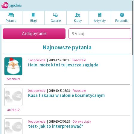
Pytania
Blogi
Galerie
Kluby
Artykuł
y
Poradni
ki
Zadaj pytanie
Najnowsze pytania
1 odpowiedzi
|
2019-12-27 08:35
|
Pozostałe
Halo, może ktoś tu jeszcze zagląda
boszka89
0 odpowiedzi
|
2019-10-31 16:18
|
Pozostałe
Kasa fiskalna w salonie kosmetycznym
anitka12
0 odpowiedzi
|
2019-10-03 09:19
|
Objawy ciąży
test- jak to interpretować?