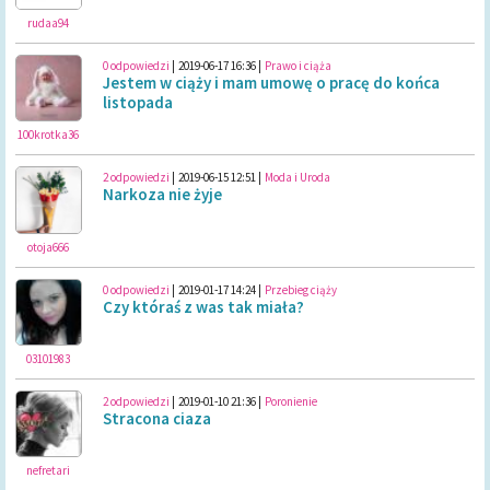
rudaa94
0 odpowiedzi
|
2019-06-17 16:36
|
Prawo i ciąża
Jestem w ciąży i mam umowę o pracę do końca
listopada
100krotka36
2 odpowiedzi
|
2019-06-15 12:51
|
Moda i Uroda
Narkoza nie żyje
otoja666
0 odpowiedzi
|
2019-01-17 14:24
|
Przebieg ciąży
Czy któraś z was tak miała?
03101983
2 odpowiedzi
|
2019-01-10 21:36
|
Poronienie
Stracona ciaza
nefretari