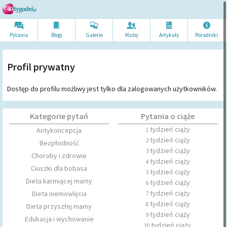
Pytania
Blogi
Galerie
Kluby
Artykuł
y
Poradni
ki
Profil prywatny
Dostęp do profilu możliwy jest tylko dla zalogowanych użytkowników.
Kategorie pytań
Pytania o ciąże
tydzień ciąży
Antykoncepcja
1
tydzień ciąży
2
Bezpłodność
tydzień ciąży
3
Choroby i zdrowie
tydzień ciąży
4
Ciuszki dla bobasa
tydzień ciąży
5
Dieta karmiącej mamy
tydzień ciąży
6
tydzień ciąży
Dieta niemowlęcia
7
tydzień ciąży
8
Dieta przyszłej mamy
tydzień ciąży
9
Edukacja i wychowanie
tydzień ciąży
10