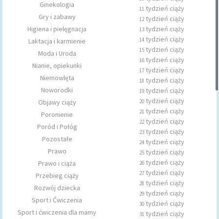
Ginekologia
tydzień ciąży
11
Gry i zabawy
tydzień ciąży
12
Higiena i pielęgnacja
tydzień ciąży
13
tydzień ciąży
14
Laktacja i karmienie
tydzień ciąży
15
Moda i Uroda
tydzień ciąży
16
Nianie, opiekunki
tydzień ciąży
17
Niemowlęta
tydzień ciąży
18
Noworodki
tydzień ciąży
19
tydzień ciąży
Objawy ciąży
20
tydzień ciąży
21
Poronienie
tydzień ciąży
22
Poród i Połóg
tydzień ciąży
23
Pozostałe
tydzień ciąży
24
Prawo
tydzień ciąży
25
tydzień ciąży
Prawo i ciąża
26
tydzień ciąży
27
Przebieg ciąży
tydzień ciąży
28
Rozwój dziecka
tydzień ciąży
29
Sport i Ćwiczenia
tydzień ciąży
30
Sport i ćwiczenia dla mamy
tydzień ciąży
31