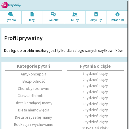
Pytania
Blogi
Galerie
Kluby
Artykuł
y
Poradni
ki
Profil prywatny
Dostęp do profilu możliwy jest tylko dla zalogowanych użytkowników.
Kategorie pytań
Pytania o ciąże
tydzień ciąży
Antykoncepcja
1
tydzień ciąży
2
Bezpłodność
tydzień ciąży
3
Choroby i zdrowie
tydzień ciąży
4
Ciuszki dla bobasa
tydzień ciąży
5
Dieta karmiącej mamy
tydzień ciąży
6
tydzień ciąży
Dieta niemowlęcia
7
tydzień ciąży
8
Dieta przyszłej mamy
tydzień ciąży
9
Edukacja i wychowanie
tydzień ciąży
10