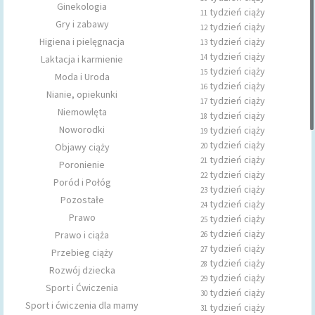
Ginekologia
tydzień ciąży
11
Gry i zabawy
tydzień ciąży
12
Higiena i pielęgnacja
tydzień ciąży
13
tydzień ciąży
14
Laktacja i karmienie
tydzień ciąży
15
Moda i Uroda
tydzień ciąży
16
Nianie, opiekunki
tydzień ciąży
17
Niemowlęta
tydzień ciąży
18
Noworodki
tydzień ciąży
19
tydzień ciąży
Objawy ciąży
20
tydzień ciąży
21
Poronienie
tydzień ciąży
22
Poród i Połóg
tydzień ciąży
23
Pozostałe
tydzień ciąży
24
Prawo
tydzień ciąży
25
tydzień ciąży
Prawo i ciąża
26
tydzień ciąży
27
Przebieg ciąży
tydzień ciąży
28
Rozwój dziecka
tydzień ciąży
29
Sport i Ćwiczenia
tydzień ciąży
30
Sport i ćwiczenia dla mamy
tydzień ciąży
31