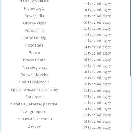
Nianie, opiekunki
tydzień ciąży
17
Niemowlęta
tydzień ciąży
18
Noworodki
tydzień ciąży
19
tydzień ciąży
Objawy ciąży
20
tydzień ciąży
21
Poronienie
tydzień ciąży
22
Poród i Połóg
tydzień ciąży
23
Pozostałe
tydzień ciąży
24
Prawo
tydzień ciąży
25
tydzień ciąży
Prawo i ciąża
26
tydzień ciąży
27
Przebieg ciąży
tydzień ciąży
28
Rozwój dziecka
tydzień ciąży
29
Sport i Ćwiczenia
tydzień ciąży
30
Sport i ćwiczenia dla mamy
tydzień ciąży
31
tydzień ciąży
Sprzedam
32
tydzień ciąży
33
Szpitale, lekarze, położne
tydzień ciąży
34
Uwagi i opinie
tydzień ciąży
35
Zabawki i akcesoria
tydzień ciąży
36
Zakupy
tydzień ciąży
37