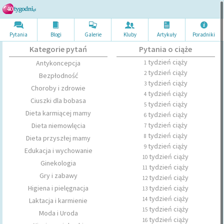
Pytania
Blogi
Galerie
Kluby
Artykuł
y
Poradni
ki
Kategorie pytań
Pytania o ciąże
tydzień ciąży
Antykoncepcja
1
tydzień ciąży
2
Bezpłodność
tydzień ciąży
3
Choroby i zdrowie
tydzień ciąży
4
Ciuszki dla bobasa
tydzień ciąży
5
Dieta karmiącej mamy
tydzień ciąży
6
tydzień ciąży
Dieta niemowlęcia
7
tydzień ciąży
8
Dieta przyszłej mamy
tydzień ciąży
9
Edukacja i wychowanie
tydzień ciąży
10
Ginekologia
tydzień ciąży
11
Gry i zabawy
tydzień ciąży
12
Higiena i pielęgnacja
tydzień ciąży
13
tydzień ciąży
14
Laktacja i karmienie
tydzień ciąży
15
Moda i Uroda
tydzień ciąży
16