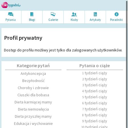
Pytania
Blogi
Galerie
Kluby
Artykuł
y
Poradni
ki
Profil prywatny
Dostęp do profilu możliwy jest tylko dla zalogowanych użytkowników.
Kategorie pytań
Pytania o ciąże
tydzień ciąży
Antykoncepcja
1
tydzień ciąży
2
Bezpłodność
tydzień ciąży
3
Choroby i zdrowie
tydzień ciąży
4
Ciuszki dla bobasa
tydzień ciąży
5
Dieta karmiącej mamy
tydzień ciąży
6
tydzień ciąży
Dieta niemowlęcia
7
tydzień ciąży
8
Dieta przyszłej mamy
tydzień ciąży
9
Edukacja i wychowanie
tydzień ciąży
10