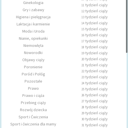
Ginekologia
tydzień ciąży
11
Gry i zabawy
tydzień ciąży
12
Higiena i pielęgnacja
tydzień ciąży
13
tydzień ciąży
14
Laktacja i karmienie
tydzień ciąży
15
Moda i Uroda
tydzień ciąży
16
Nianie, opiekunki
tydzień ciąży
17
Niemowlęta
tydzień ciąży
18
Noworodki
tydzień ciąży
19
tydzień ciąży
Objawy ciąży
20
tydzień ciąży
21
Poronienie
tydzień ciąży
22
Poród i Połóg
tydzień ciąży
23
Pozostałe
tydzień ciąży
24
Prawo
tydzień ciąży
25
tydzień ciąży
Prawo i ciąża
26
tydzień ciąży
27
Przebieg ciąży
tydzień ciąży
28
Rozwój dziecka
tydzień ciąży
29
Sport i Ćwiczenia
tydzień ciąży
30
Sport i ćwiczenia dla mamy
tydzień ciąży
31