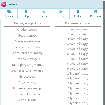
Pytania
Blogi
Galerie
Kluby
Artykuł
y
Poradni
ki
Kategorie pytań
Pytania o ciąże
tydzień ciąży
Antykoncepcja
1
tydzień ciąży
2
Bezpłodność
tydzień ciąży
3
Choroby i zdrowie
tydzień ciąży
4
Ciuszki dla bobasa
tydzień ciąży
5
Dieta karmiącej mamy
tydzień ciąży
6
tydzień ciąży
Dieta niemowlęcia
7
tydzień ciąży
8
Dieta przyszłej mamy
tydzień ciąży
9
Edukacja i wychowanie
tydzień ciąży
10
Ginekologia
tydzień ciąży
11
Gry i zabawy
tydzień ciąży
12
Higiena i pielęgnacja
tydzień ciąży
13
tydzień ciąży
14
Laktacja i karmienie
tydzień ciąży
15
Moda i Uroda
tydzień ciąży
16