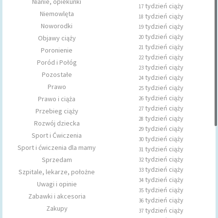
Nianie, opiekunki
tydzień ciąży
17
Niemowlęta
tydzień ciąży
18
Noworodki
tydzień ciąży
19
tydzień ciąży
Objawy ciąży
20
tydzień ciąży
21
Poronienie
tydzień ciąży
22
Poród i Połóg
tydzień ciąży
23
Pozostałe
tydzień ciąży
24
Prawo
tydzień ciąży
25
tydzień ciąży
Prawo i ciąża
26
tydzień ciąży
27
Przebieg ciąży
tydzień ciąży
28
Rozwój dziecka
tydzień ciąży
29
Sport i Ćwiczenia
tydzień ciąży
30
Sport i ćwiczenia dla mamy
tydzień ciąży
31
tydzień ciąży
Sprzedam
32
tydzień ciąży
33
Szpitale, lekarze, położne
tydzień ciąży
34
Uwagi i opinie
tydzień ciąży
35
Zabawki i akcesoria
tydzień ciąży
36
Zakupy
tydzień ciąży
37