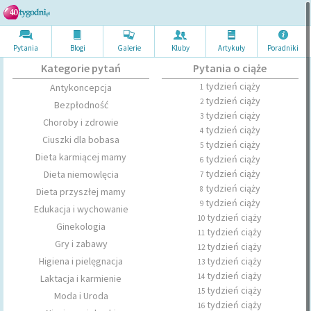
Pytania
Blogi
Galerie
Kluby
Artykuł
y
Poradni
ki
Kategorie pytań
Pytania o ciąże
tydzień ciąży
Antykoncepcja
1
tydzień ciąży
2
Bezpłodność
tydzień ciąży
3
Choroby i zdrowie
tydzień ciąży
4
Ciuszki dla bobasa
tydzień ciąży
5
Dieta karmiącej mamy
tydzień ciąży
6
tydzień ciąży
Dieta niemowlęcia
7
tydzień ciąży
8
Dieta przyszłej mamy
tydzień ciąży
9
Edukacja i wychowanie
tydzień ciąży
10
Ginekologia
tydzień ciąży
11
Gry i zabawy
tydzień ciąży
12
Higiena i pielęgnacja
tydzień ciąży
13
tydzień ciąży
14
Laktacja i karmienie
tydzień ciąży
15
Moda i Uroda
tydzień ciąży
16