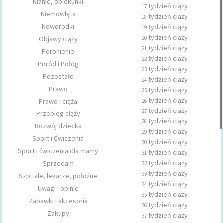
Nianie, opiekunki
tydzień ciąży
17
Niemowlęta
tydzień ciąży
18
Noworodki
tydzień ciąży
19
tydzień ciąży
Objawy ciąży
20
tydzień ciąży
21
Poronienie
tydzień ciąży
22
Poród i Połóg
tydzień ciąży
23
Pozostałe
tydzień ciąży
24
Prawo
tydzień ciąży
25
tydzień ciąży
Prawo i ciąża
26
tydzień ciąży
27
Przebieg ciąży
tydzień ciąży
28
Rozwój dziecka
tydzień ciąży
29
Sport i Ćwiczenia
tydzień ciąży
30
Sport i ćwiczenia dla mamy
tydzień ciąży
31
tydzień ciąży
Sprzedam
32
tydzień ciąży
33
Szpitale, lekarze, położne
tydzień ciąży
34
Uwagi i opinie
tydzień ciąży
35
Zabawki i akcesoria
tydzień ciąży
36
Zakupy
tydzień ciąży
37