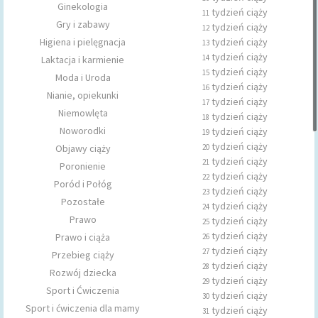
Ginekologia
tydzień ciąży
11
Gry i zabawy
tydzień ciąży
12
Higiena i pielęgnacja
tydzień ciąży
13
tydzień ciąży
14
Laktacja i karmienie
tydzień ciąży
15
Moda i Uroda
tydzień ciąży
16
Nianie, opiekunki
tydzień ciąży
17
Niemowlęta
tydzień ciąży
18
Noworodki
tydzień ciąży
19
tydzień ciąży
Objawy ciąży
20
tydzień ciąży
21
Poronienie
tydzień ciąży
22
Poród i Połóg
tydzień ciąży
23
Pozostałe
tydzień ciąży
24
Prawo
tydzień ciąży
25
tydzień ciąży
Prawo i ciąża
26
tydzień ciąży
27
Przebieg ciąży
tydzień ciąży
28
Rozwój dziecka
tydzień ciąży
29
Sport i Ćwiczenia
tydzień ciąży
30
Sport i ćwiczenia dla mamy
tydzień ciąży
31