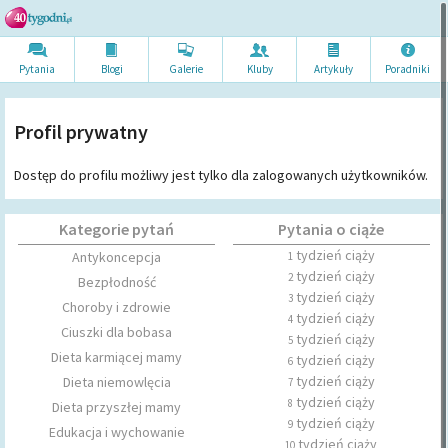
Pytania
Blogi
Galerie
Kluby
Artykuł
y
Poradni
ki
Profil prywatny
Dostęp do profilu możliwy jest tylko dla zalogowanych użytkowników.
Kategorie pytań
Pytania o ciąże
tydzień ciąży
Antykoncepcja
1
tydzień ciąży
2
Bezpłodność
tydzień ciąży
3
Choroby i zdrowie
tydzień ciąży
4
Ciuszki dla bobasa
tydzień ciąży
5
Dieta karmiącej mamy
tydzień ciąży
6
tydzień ciąży
Dieta niemowlęcia
7
tydzień ciąży
8
Dieta przyszłej mamy
tydzień ciąży
9
Edukacja i wychowanie
tydzień ciąży
10