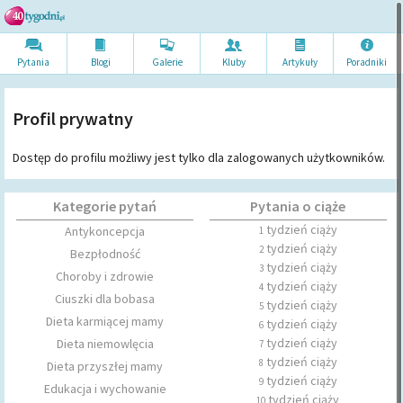
Pytania
Blogi
Galerie
Kluby
Artykuł
y
Poradni
ki
Profil prywatny
Dostęp do profilu możliwy jest tylko dla zalogowanych użytkowników.
Kategorie pytań
Pytania o ciąże
tydzień ciąży
Antykoncepcja
1
tydzień ciąży
2
Bezpłodność
tydzień ciąży
3
Choroby i zdrowie
tydzień ciąży
4
Ciuszki dla bobasa
tydzień ciąży
5
Dieta karmiącej mamy
tydzień ciąży
6
tydzień ciąży
Dieta niemowlęcia
7
tydzień ciąży
8
Dieta przyszłej mamy
tydzień ciąży
9
Edukacja i wychowanie
tydzień ciąży
10