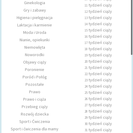
Ginekologia
tydzień ciąży
11
Gry i zabawy
tydzień ciąży
12
Higiena i pielęgnacja
tydzień ciąży
13
tydzień ciąży
14
Laktacja i karmienie
tydzień ciąży
15
Moda i Uroda
tydzień ciąży
16
Nianie, opiekunki
tydzień ciąży
17
Niemowlęta
tydzień ciąży
18
Noworodki
tydzień ciąży
19
tydzień ciąży
Objawy ciąży
20
tydzień ciąży
21
Poronienie
tydzień ciąży
22
Poród i Połóg
tydzień ciąży
23
Pozostałe
tydzień ciąży
24
Prawo
tydzień ciąży
25
tydzień ciąży
Prawo i ciąża
26
tydzień ciąży
27
Przebieg ciąży
tydzień ciąży
28
Rozwój dziecka
tydzień ciąży
29
Sport i Ćwiczenia
tydzień ciąży
30
Sport i ćwiczenia dla mamy
tydzień ciąży
31