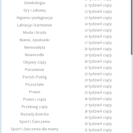
Ginekologia
tydzień ciąży
11
Gry i zabawy
tydzień ciąży
12
Higiena i pielęgnacja
tydzień ciąży
13
tydzień ciąży
14
Laktacja i karmienie
tydzień ciąży
15
Moda i Uroda
tydzień ciąży
16
Nianie, opiekunki
tydzień ciąży
17
Niemowlęta
tydzień ciąży
18
Noworodki
tydzień ciąży
19
tydzień ciąży
Objawy ciąży
20
tydzień ciąży
21
Poronienie
tydzień ciąży
22
Poród i Połóg
tydzień ciąży
23
Pozostałe
tydzień ciąży
24
Prawo
tydzień ciąży
25
tydzień ciąży
Prawo i ciąża
26
tydzień ciąży
27
Przebieg ciąży
tydzień ciąży
28
Rozwój dziecka
tydzień ciąży
29
Sport i Ćwiczenia
tydzień ciąży
30
Sport i ćwiczenia dla mamy
tydzień ciąży
31