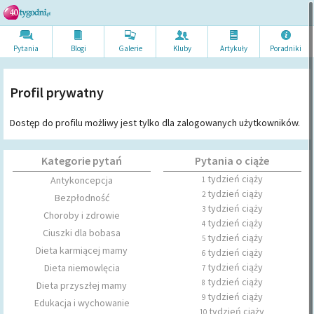
Pytania
Blogi
Galerie
Kluby
Artykuł
y
Poradni
ki
Profil prywatny
Dostęp do profilu możliwy jest tylko dla zalogowanych użytkowników.
Kategorie pytań
Pytania o ciąże
tydzień ciąży
Antykoncepcja
1
tydzień ciąży
2
Bezpłodność
tydzień ciąży
3
Choroby i zdrowie
tydzień ciąży
4
Ciuszki dla bobasa
tydzień ciąży
5
Dieta karmiącej mamy
tydzień ciąży
6
tydzień ciąży
Dieta niemowlęcia
7
tydzień ciąży
8
Dieta przyszłej mamy
tydzień ciąży
9
Edukacja i wychowanie
tydzień ciąży
10