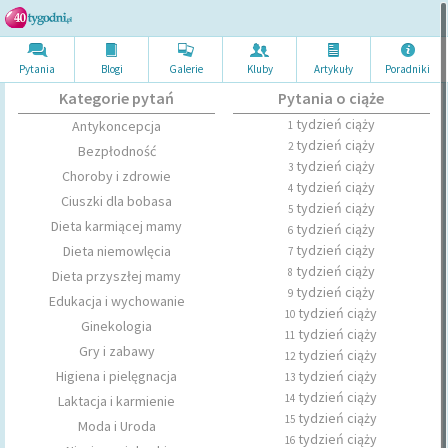
Pytania
Blogi
Galerie
Kluby
Artykuł
y
Poradni
ki
Kategorie pytań
Pytania o ciąże
tydzień ciąży
Antykoncepcja
1
tydzień ciąży
2
Bezpłodność
tydzień ciąży
3
Choroby i zdrowie
tydzień ciąży
4
Ciuszki dla bobasa
tydzień ciąży
5
Dieta karmiącej mamy
tydzień ciąży
6
tydzień ciąży
Dieta niemowlęcia
7
tydzień ciąży
8
Dieta przyszłej mamy
tydzień ciąży
9
Edukacja i wychowanie
tydzień ciąży
10
Ginekologia
tydzień ciąży
11
Gry i zabawy
tydzień ciąży
12
Higiena i pielęgnacja
tydzień ciąży
13
tydzień ciąży
14
Laktacja i karmienie
tydzień ciąży
15
Moda i Uroda
tydzień ciąży
16