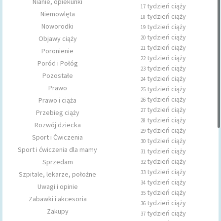
Nianie, opiekunki
tydzień ciąży
17
Niemowlęta
tydzień ciąży
18
Noworodki
tydzień ciąży
19
tydzień ciąży
Objawy ciąży
20
tydzień ciąży
21
Poronienie
tydzień ciąży
22
Poród i Połóg
tydzień ciąży
23
Pozostałe
tydzień ciąży
24
Prawo
tydzień ciąży
25
tydzień ciąży
Prawo i ciąża
26
tydzień ciąży
27
Przebieg ciąży
tydzień ciąży
28
Rozwój dziecka
tydzień ciąży
29
Sport i Ćwiczenia
tydzień ciąży
30
Sport i ćwiczenia dla mamy
tydzień ciąży
31
tydzień ciąży
Sprzedam
32
tydzień ciąży
33
Szpitale, lekarze, położne
tydzień ciąży
34
Uwagi i opinie
tydzień ciąży
35
Zabawki i akcesoria
tydzień ciąży
36
Zakupy
tydzień ciąży
37