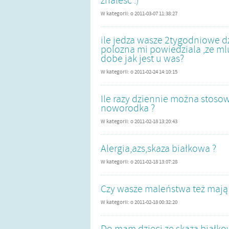
znalesc :)
W kategorii:
o
2011-03-07 11:38:27
ile jedza wasze 2tygodniowe dz
polozna mi powiedziala ,ze ml
dobe jak jest u was?
W kategorii:
o
2011-02-24 14:10:15
Ile razy dziennie można stos
noworodka ?
W kategorii:
o
2011-02-18 13:20:43
Alergia,azs,skaza białkowa ?
W kategorii:
o
2011-02-18 13:07:28
Czy wasze maleństwa też mają
W kategorii:
o
2011-02-18 00:32:20
Do mam dzieci ze skazą białkow