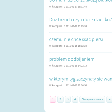
W kategorii:
o
2011-02-17 18:01:44
Duż brzuch czyli duże dziecko?
W kategorii:
o
2011-02-17 13:25:33
czemu nie chce ssać piersi
W kategorii:
o
2011-02-16 16:02:24
problem z odbijaniem
W kategorii:
o
2011-02-15 14:22:13
w ktorym tyg zaczynały sie w
W kategorii:
o
2011-02-11 21:26:56
1
2
3
4
Następna strona »
»