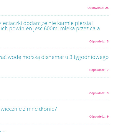
25
Odpowiedzi:
ieciaczki dodam,ze nie karmie piersia i
uch powinien jesc 600ml mleka przez cala
3
Odpowiedzi:
ować wodę morską disnemar u 3 tygodniowego
7
Odpowiedzi:
3
Odpowiedzi:
 wiecznie zimne dłonie?
9
Odpowiedzi:
ą...