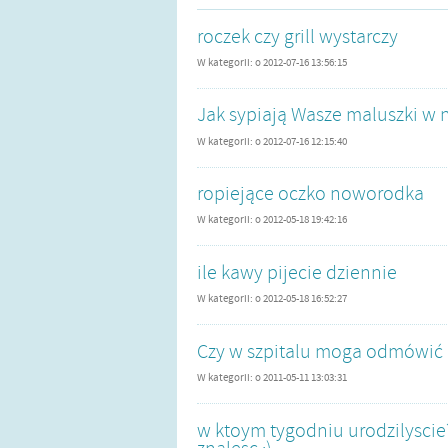
roczek czy grill wystarczy
W kategorii:
o
2012-07-16 13:56:15
Jak sypiają Wasze maluszki w n
W kategorii:
o
2012-07-16 12:15:40
ropiejące oczko noworodka
W kategorii:
o
2012-05-18 19:42:16
ile kawy pijecie dziennie
W kategorii:
o
2012-05-18 16:52:27
Czy w szpitalu moga odmówić
W kategorii:
o
2011-05-11 13:03:31
w ktoym tygodniu urodzilyscie