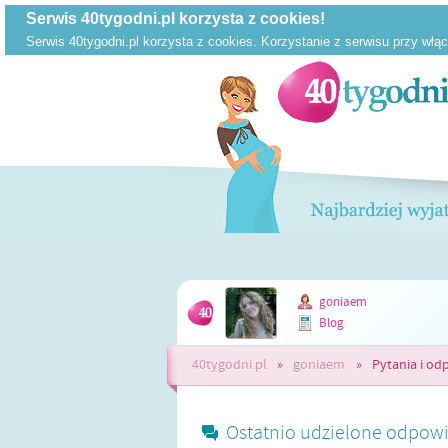
goniaem
Blog
40tygodni.pl
»
goniaem
»
Pytania i od
Ostatnio udzielone odpowi