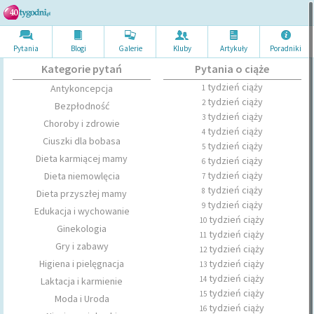
Pytania
Blogi
Galerie
Kluby
Artykuł
y
Poradni
ki
Kategorie pytań
Pytania o ciąże
tydzień ciąży
Antykoncepcja
1
tydzień ciąży
2
Bezpłodność
tydzień ciąży
3
Choroby i zdrowie
tydzień ciąży
4
Ciuszki dla bobasa
tydzień ciąży
5
Dieta karmiącej mamy
tydzień ciąży
6
tydzień ciąży
Dieta niemowlęcia
7
tydzień ciąży
8
Dieta przyszłej mamy
tydzień ciąży
9
Edukacja i wychowanie
tydzień ciąży
10
Ginekologia
tydzień ciąży
11
Gry i zabawy
tydzień ciąży
12
Higiena i pielęgnacja
tydzień ciąży
13
tydzień ciąży
14
Laktacja i karmienie
tydzień ciąży
15
Moda i Uroda
tydzień ciąży
16