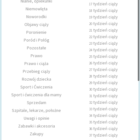
Nianie, opiekunki
tydzień ciąży
17
Niemowlęta
tydzień ciąży
18
Noworodki
tydzień ciąży
19
tydzień ciąży
Objawy ciąży
20
tydzień ciąży
21
Poronienie
tydzień ciąży
22
Poród i Połóg
tydzień ciąży
23
Pozostałe
tydzień ciąży
24
Prawo
tydzień ciąży
25
tydzień ciąży
Prawo i ciąża
26
tydzień ciąży
27
Przebieg ciąży
tydzień ciąży
28
Rozwój dziecka
tydzień ciąży
29
Sport i Ćwiczenia
tydzień ciąży
30
Sport i ćwiczenia dla mamy
tydzień ciąży
31
tydzień ciąży
Sprzedam
32
tydzień ciąży
33
Szpitale, lekarze, położne
tydzień ciąży
34
Uwagi i opinie
tydzień ciąży
35
Zabawki i akcesoria
tydzień ciąży
36
Zakupy
tydzień ciąży
37