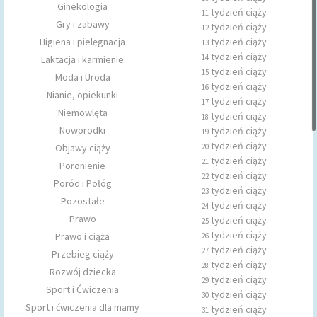
Ginekologia
tydzień ciąży
11
Gry i zabawy
tydzień ciąży
12
Higiena i pielęgnacja
tydzień ciąży
13
tydzień ciąży
14
Laktacja i karmienie
tydzień ciąży
15
Moda i Uroda
tydzień ciąży
16
Nianie, opiekunki
tydzień ciąży
17
Niemowlęta
tydzień ciąży
18
Noworodki
tydzień ciąży
19
tydzień ciąży
Objawy ciąży
20
tydzień ciąży
21
Poronienie
tydzień ciąży
22
Poród i Połóg
tydzień ciąży
23
Pozostałe
tydzień ciąży
24
Prawo
tydzień ciąży
25
tydzień ciąży
Prawo i ciąża
26
tydzień ciąży
27
Przebieg ciąży
tydzień ciąży
28
Rozwój dziecka
tydzień ciąży
29
Sport i Ćwiczenia
tydzień ciąży
30
Sport i ćwiczenia dla mamy
tydzień ciąży
31