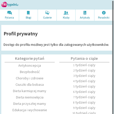
Pytania
Blogi
Galerie
Kluby
Artykuł
y
Poradni
ki
Profil prywatny
Dostęp do profilu możliwy jest tylko dla zalogowanych użytkowników.
Kategorie pytań
Pytania o ciąże
tydzień ciąży
Antykoncepcja
1
tydzień ciąży
2
Bezpłodność
tydzień ciąży
3
Choroby i zdrowie
tydzień ciąży
4
Ciuszki dla bobasa
tydzień ciąży
5
Dieta karmiącej mamy
tydzień ciąży
6
tydzień ciąży
Dieta niemowlęcia
7
tydzień ciąży
8
Dieta przyszłej mamy
tydzień ciąży
9
Edukacja i wychowanie
tydzień ciąży
10