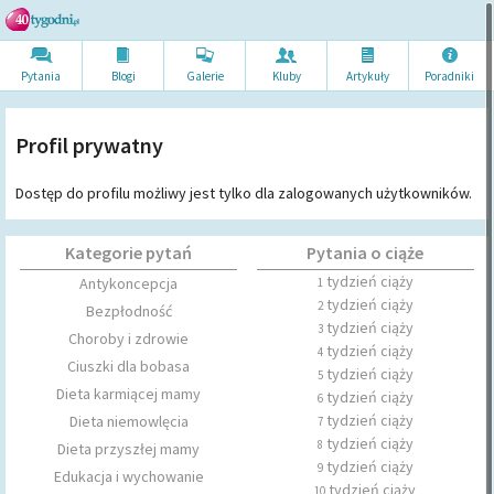
Pytania
Blogi
Galerie
Kluby
Artykuł
y
Poradni
ki
Profil prywatny
Dostęp do profilu możliwy jest tylko dla zalogowanych użytkowników.
Kategorie pytań
Pytania o ciąże
tydzień ciąży
Antykoncepcja
1
tydzień ciąży
2
Bezpłodność
tydzień ciąży
3
Choroby i zdrowie
tydzień ciąży
4
Ciuszki dla bobasa
tydzień ciąży
5
Dieta karmiącej mamy
tydzień ciąży
6
tydzień ciąży
Dieta niemowlęcia
7
tydzień ciąży
8
Dieta przyszłej mamy
tydzień ciąży
9
Edukacja i wychowanie
tydzień ciąży
10