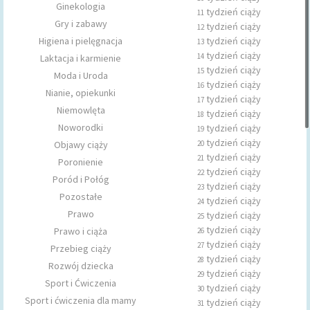
Ginekologia
tydzień ciąży
11
Gry i zabawy
tydzień ciąży
12
Higiena i pielęgnacja
tydzień ciąży
13
tydzień ciąży
14
Laktacja i karmienie
tydzień ciąży
15
Moda i Uroda
tydzień ciąży
16
Nianie, opiekunki
tydzień ciąży
17
Niemowlęta
tydzień ciąży
18
Noworodki
tydzień ciąży
19
tydzień ciąży
Objawy ciąży
20
tydzień ciąży
21
Poronienie
tydzień ciąży
22
Poród i Połóg
tydzień ciąży
23
Pozostałe
tydzień ciąży
24
Prawo
tydzień ciąży
25
tydzień ciąży
Prawo i ciąża
26
tydzień ciąży
27
Przebieg ciąży
tydzień ciąży
28
Rozwój dziecka
tydzień ciąży
29
Sport i Ćwiczenia
tydzień ciąży
30
Sport i ćwiczenia dla mamy
tydzień ciąży
31