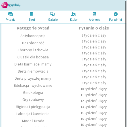
Pytania
Blogi
Galerie
Kluby
Artykuł
y
Poradni
ki
Kategorie pytań
Pytania o ciąże
tydzień ciąży
Antykoncepcja
1
tydzień ciąży
2
Bezpłodność
tydzień ciąży
3
Choroby i zdrowie
tydzień ciąży
4
Ciuszki dla bobasa
tydzień ciąży
5
Dieta karmiącej mamy
tydzień ciąży
6
tydzień ciąży
Dieta niemowlęcia
7
tydzień ciąży
8
Dieta przyszłej mamy
tydzień ciąży
9
Edukacja i wychowanie
tydzień ciąży
10
Ginekologia
tydzień ciąży
11
Gry i zabawy
tydzień ciąży
12
Higiena i pielęgnacja
tydzień ciąży
13
tydzień ciąży
14
Laktacja i karmienie
tydzień ciąży
15
Moda i Uroda
tydzień ciąży
16