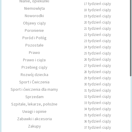
Nianie, opiekunki
tydzień ciąży
17
Niemowlęta
tydzień ciąży
18
Noworodki
tydzień ciąży
19
tydzień ciąży
Objawy ciąży
20
tydzień ciąży
21
Poronienie
tydzień ciąży
22
Poród i Połóg
tydzień ciąży
23
Pozostałe
tydzień ciąży
24
Prawo
tydzień ciąży
25
tydzień ciąży
Prawo i ciąża
26
tydzień ciąży
27
Przebieg ciąży
tydzień ciąży
28
Rozwój dziecka
tydzień ciąży
29
Sport i Ćwiczenia
tydzień ciąży
30
Sport i ćwiczenia dla mamy
tydzień ciąży
31
tydzień ciąży
Sprzedam
32
tydzień ciąży
33
Szpitale, lekarze, położne
tydzień ciąży
34
Uwagi i opinie
tydzień ciąży
35
Zabawki i akcesoria
tydzień ciąży
36
Zakupy
tydzień ciąży
37