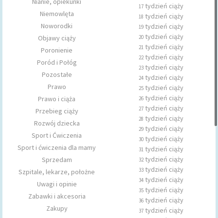
Nianie, opiekunki
tydzień ciąży
17
Niemowlęta
tydzień ciąży
18
Noworodki
tydzień ciąży
19
tydzień ciąży
Objawy ciąży
20
tydzień ciąży
21
Poronienie
tydzień ciąży
22
Poród i Połóg
tydzień ciąży
23
Pozostałe
tydzień ciąży
24
Prawo
tydzień ciąży
25
tydzień ciąży
Prawo i ciąża
26
tydzień ciąży
27
Przebieg ciąży
tydzień ciąży
28
Rozwój dziecka
tydzień ciąży
29
Sport i Ćwiczenia
tydzień ciąży
30
Sport i ćwiczenia dla mamy
tydzień ciąży
31
tydzień ciąży
Sprzedam
32
tydzień ciąży
33
Szpitale, lekarze, położne
tydzień ciąży
34
Uwagi i opinie
tydzień ciąży
35
Zabawki i akcesoria
tydzień ciąży
36
Zakupy
tydzień ciąży
37