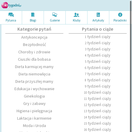
Pytania
Blogi
Galerie
Kluby
Artykuł
y
Poradni
ki
Kategorie pytań
Pytania o ciąże
tydzień ciąży
Antykoncepcja
1
tydzień ciąży
2
Bezpłodność
tydzień ciąży
3
Choroby i zdrowie
tydzień ciąży
4
Ciuszki dla bobasa
tydzień ciąży
5
Dieta karmiącej mamy
tydzień ciąży
6
tydzień ciąży
Dieta niemowlęcia
7
tydzień ciąży
8
Dieta przyszłej mamy
tydzień ciąży
9
Edukacja i wychowanie
tydzień ciąży
10
Ginekologia
tydzień ciąży
11
Gry i zabawy
tydzień ciąży
12
Higiena i pielęgnacja
tydzień ciąży
13
tydzień ciąży
14
Laktacja i karmienie
tydzień ciąży
15
Moda i Uroda
tydzień ciąży
16