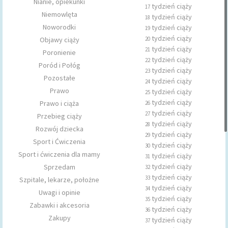
Nianie, opiekunki
tydzień ciąży
17
Niemowlęta
tydzień ciąży
18
Noworodki
tydzień ciąży
19
tydzień ciąży
Objawy ciąży
20
tydzień ciąży
21
Poronienie
tydzień ciąży
22
Poród i Połóg
tydzień ciąży
23
Pozostałe
tydzień ciąży
24
Prawo
tydzień ciąży
25
tydzień ciąży
Prawo i ciąża
26
tydzień ciąży
27
Przebieg ciąży
tydzień ciąży
28
Rozwój dziecka
tydzień ciąży
29
Sport i Ćwiczenia
tydzień ciąży
30
Sport i ćwiczenia dla mamy
tydzień ciąży
31
tydzień ciąży
Sprzedam
32
tydzień ciąży
33
Szpitale, lekarze, położne
tydzień ciąży
34
Uwagi i opinie
tydzień ciąży
35
Zabawki i akcesoria
tydzień ciąży
36
Zakupy
tydzień ciąży
37