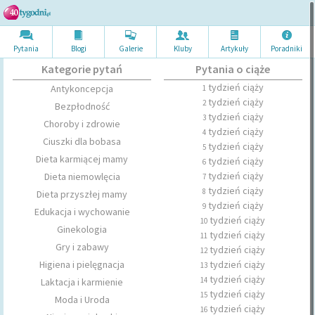
Pytania
Blogi
Galerie
Kluby
Artykuł
y
Poradni
ki
Kategorie pytań
Pytania o ciąże
tydzień ciąży
Antykoncepcja
1
tydzień ciąży
2
Bezpłodność
tydzień ciąży
3
Choroby i zdrowie
tydzień ciąży
4
Ciuszki dla bobasa
tydzień ciąży
5
Dieta karmiącej mamy
tydzień ciąży
6
tydzień ciąży
Dieta niemowlęcia
7
tydzień ciąży
8
Dieta przyszłej mamy
tydzień ciąży
9
Edukacja i wychowanie
tydzień ciąży
10
Ginekologia
tydzień ciąży
11
Gry i zabawy
tydzień ciąży
12
Higiena i pielęgnacja
tydzień ciąży
13
tydzień ciąży
14
Laktacja i karmienie
tydzień ciąży
15
Moda i Uroda
tydzień ciąży
16