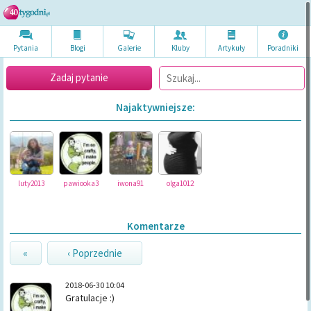
Pytania
Blogi
Galerie
Kluby
Artykuł
y
Poradni
ki
Zadaj pytanie
Najaktywniejsze:
luty2013
pawiooka3
iwona91
olga1012
Komentarze
«
‹ Poprzednie
2018-06-30 10:04
Gratulacje :)