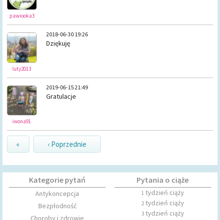
pawiooka3
2018-06-30 19:26
Dziękuję
luty2013
2019-06-15 21:49
Gratulacje
iwona91
«
‹ Poprzednie
Kategorie pytań
Pytania o ciąże
tydzień ciąży
Antykoncepcja
1
tydzień ciąży
2
Bezpłodność
tydzień ciąży
3
Choroby i zdrowie