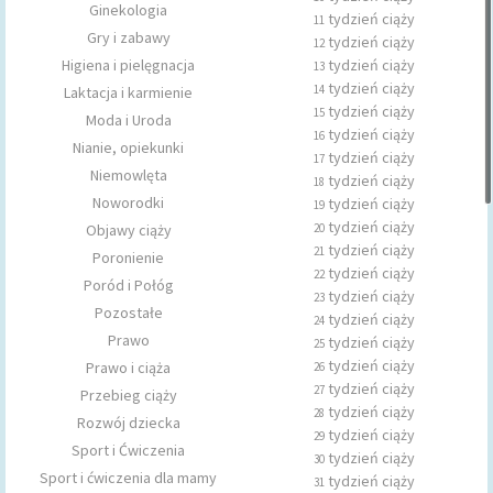
Ginekologia
tydzień ciąży
11
Gry i zabawy
tydzień ciąży
12
Higiena i pielęgnacja
tydzień ciąży
13
tydzień ciąży
14
Laktacja i karmienie
tydzień ciąży
15
Moda i Uroda
tydzień ciąży
16
Nianie, opiekunki
tydzień ciąży
17
Niemowlęta
tydzień ciąży
18
Noworodki
tydzień ciąży
19
tydzień ciąży
Objawy ciąży
20
tydzień ciąży
21
Poronienie
tydzień ciąży
22
Poród i Połóg
tydzień ciąży
23
Pozostałe
tydzień ciąży
24
Prawo
tydzień ciąży
25
tydzień ciąży
Prawo i ciąża
26
tydzień ciąży
27
Przebieg ciąży
tydzień ciąży
28
Rozwój dziecka
tydzień ciąży
29
Sport i Ćwiczenia
tydzień ciąży
30
Sport i ćwiczenia dla mamy
tydzień ciąży
31