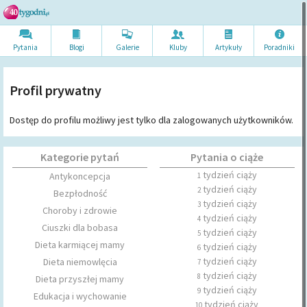
Pytania
Blogi
Galerie
Kluby
Artykuł
y
Poradni
ki
Profil prywatny
Dostęp do profilu możliwy jest tylko dla zalogowanych użytkowników.
Kategorie pytań
Pytania o ciąże
tydzień ciąży
Antykoncepcja
1
tydzień ciąży
2
Bezpłodność
tydzień ciąży
3
Choroby i zdrowie
tydzień ciąży
4
Ciuszki dla bobasa
tydzień ciąży
5
Dieta karmiącej mamy
tydzień ciąży
6
tydzień ciąży
Dieta niemowlęcia
7
tydzień ciąży
8
Dieta przyszłej mamy
tydzień ciąży
9
Edukacja i wychowanie
tydzień ciąży
10