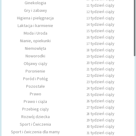
Ginekologia
tydzień ciąży
11
Gry i zabawy
tydzień ciąży
12
Higiena i pielęgnacja
tydzień ciąży
13
tydzień ciąży
14
Laktacja i karmienie
tydzień ciąży
15
Moda i Uroda
tydzień ciąży
16
Nianie, opiekunki
tydzień ciąży
17
Niemowlęta
tydzień ciąży
18
Noworodki
tydzień ciąży
19
tydzień ciąży
Objawy ciąży
20
tydzień ciąży
21
Poronienie
tydzień ciąży
22
Poród i Połóg
tydzień ciąży
23
Pozostałe
tydzień ciąży
24
Prawo
tydzień ciąży
25
tydzień ciąży
Prawo i ciąża
26
tydzień ciąży
27
Przebieg ciąży
tydzień ciąży
28
Rozwój dziecka
tydzień ciąży
29
Sport i Ćwiczenia
tydzień ciąży
30
Sport i ćwiczenia dla mamy
tydzień ciąży
31