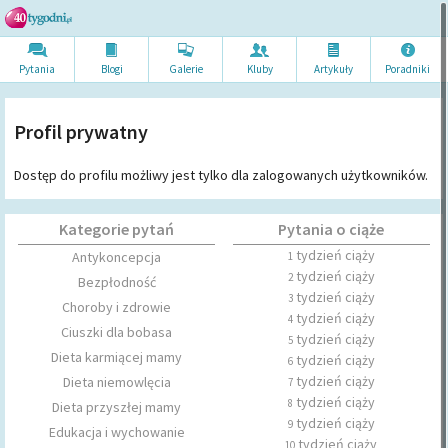
Pytania
Blogi
Galerie
Kluby
Artykuł
y
Poradni
ki
Profil prywatny
Dostęp do profilu możliwy jest tylko dla zalogowanych użytkowników.
Kategorie pytań
Pytania o ciąże
tydzień ciąży
Antykoncepcja
1
tydzień ciąży
2
Bezpłodność
tydzień ciąży
3
Choroby i zdrowie
tydzień ciąży
4
Ciuszki dla bobasa
tydzień ciąży
5
Dieta karmiącej mamy
tydzień ciąży
6
tydzień ciąży
Dieta niemowlęcia
7
tydzień ciąży
8
Dieta przyszłej mamy
tydzień ciąży
9
Edukacja i wychowanie
tydzień ciąży
10