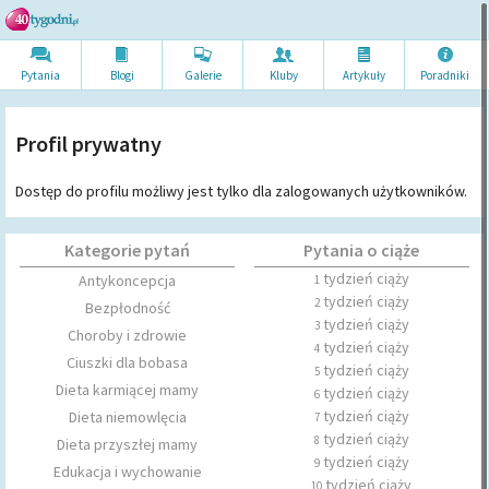
Pytania
Blogi
Galerie
Kluby
Artykuł
y
Poradni
ki
Profil prywatny
Dostęp do profilu możliwy jest tylko dla zalogowanych użytkowników.
Kategorie pytań
Pytania o ciąże
tydzień ciąży
Antykoncepcja
1
tydzień ciąży
2
Bezpłodność
tydzień ciąży
3
Choroby i zdrowie
tydzień ciąży
4
Ciuszki dla bobasa
tydzień ciąży
5
Dieta karmiącej mamy
tydzień ciąży
6
tydzień ciąży
Dieta niemowlęcia
7
tydzień ciąży
8
Dieta przyszłej mamy
tydzień ciąży
9
Edukacja i wychowanie
tydzień ciąży
10