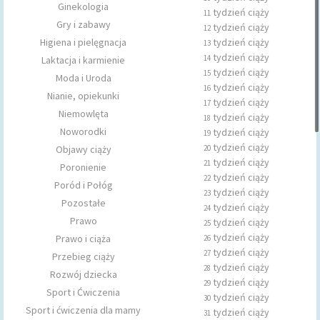
Ginekologia
tydzień ciąży
11
Gry i zabawy
tydzień ciąży
12
Higiena i pielęgnacja
tydzień ciąży
13
tydzień ciąży
14
Laktacja i karmienie
tydzień ciąży
15
Moda i Uroda
tydzień ciąży
16
Nianie, opiekunki
tydzień ciąży
17
Niemowlęta
tydzień ciąży
18
Noworodki
tydzień ciąży
19
tydzień ciąży
Objawy ciąży
20
tydzień ciąży
21
Poronienie
tydzień ciąży
22
Poród i Połóg
tydzień ciąży
23
Pozostałe
tydzień ciąży
24
Prawo
tydzień ciąży
25
tydzień ciąży
Prawo i ciąża
26
tydzień ciąży
27
Przebieg ciąży
tydzień ciąży
28
Rozwój dziecka
tydzień ciąży
29
Sport i Ćwiczenia
tydzień ciąży
30
Sport i ćwiczenia dla mamy
tydzień ciąży
31