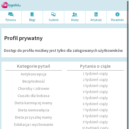
Pytania
Blogi
Galerie
Kluby
Artykuł
y
Poradni
ki
Profil prywatny
Dostęp do profilu możliwy jest tylko dla zalogowanych użytkowników.
Kategorie pytań
Pytania o ciąże
tydzień ciąży
Antykoncepcja
1
tydzień ciąży
2
Bezpłodność
tydzień ciąży
3
Choroby i zdrowie
tydzień ciąży
4
Ciuszki dla bobasa
tydzień ciąży
5
Dieta karmiącej mamy
tydzień ciąży
6
tydzień ciąży
Dieta niemowlęcia
7
tydzień ciąży
8
Dieta przyszłej mamy
tydzień ciąży
9
Edukacja i wychowanie
tydzień ciąży
10