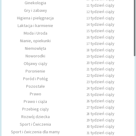
Ginekologia
tydzień ciąży
11
Gry i zabawy
tydzień ciąży
12
Higiena i pielęgnacja
tydzień ciąży
13
tydzień ciąży
14
Laktacja i karmienie
tydzień ciąży
15
Moda i Uroda
tydzień ciąży
16
Nianie, opiekunki
tydzień ciąży
17
Niemowlęta
tydzień ciąży
18
Noworodki
tydzień ciąży
19
tydzień ciąży
Objawy ciąży
20
tydzień ciąży
21
Poronienie
tydzień ciąży
22
Poród i Połóg
tydzień ciąży
23
Pozostałe
tydzień ciąży
24
Prawo
tydzień ciąży
25
tydzień ciąży
Prawo i ciąża
26
tydzień ciąży
27
Przebieg ciąży
tydzień ciąży
28
Rozwój dziecka
tydzień ciąży
29
Sport i Ćwiczenia
tydzień ciąży
30
Sport i ćwiczenia dla mamy
tydzień ciąży
31