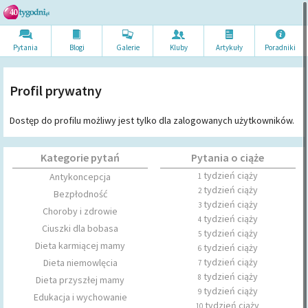
Pytania
Blogi
Galerie
Kluby
Artykuł
y
Poradni
ki
Profil prywatny
Dostęp do profilu możliwy jest tylko dla zalogowanych użytkowników.
Kategorie pytań
Pytania o ciąże
tydzień ciąży
Antykoncepcja
1
tydzień ciąży
2
Bezpłodność
tydzień ciąży
3
Choroby i zdrowie
tydzień ciąży
4
Ciuszki dla bobasa
tydzień ciąży
5
Dieta karmiącej mamy
tydzień ciąży
6
tydzień ciąży
Dieta niemowlęcia
7
tydzień ciąży
8
Dieta przyszłej mamy
tydzień ciąży
9
Edukacja i wychowanie
tydzień ciąży
10