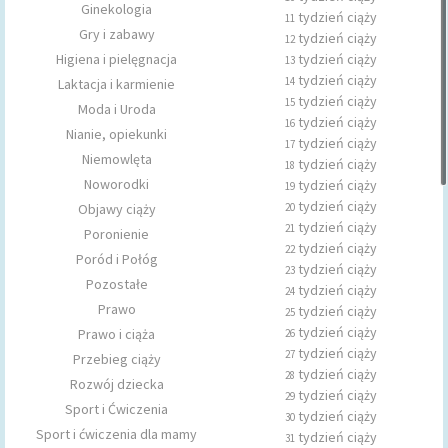
Ginekologia
tydzień ciąży
11
Gry i zabawy
tydzień ciąży
12
Higiena i pielęgnacja
tydzień ciąży
13
tydzień ciąży
14
Laktacja i karmienie
tydzień ciąży
15
Moda i Uroda
tydzień ciąży
16
Nianie, opiekunki
tydzień ciąży
17
Niemowlęta
tydzień ciąży
18
Noworodki
tydzień ciąży
19
tydzień ciąży
Objawy ciąży
20
tydzień ciąży
21
Poronienie
tydzień ciąży
22
Poród i Połóg
tydzień ciąży
23
Pozostałe
tydzień ciąży
24
Prawo
tydzień ciąży
25
tydzień ciąży
Prawo i ciąża
26
tydzień ciąży
27
Przebieg ciąży
tydzień ciąży
28
Rozwój dziecka
tydzień ciąży
29
Sport i Ćwiczenia
tydzień ciąży
30
Sport i ćwiczenia dla mamy
tydzień ciąży
31