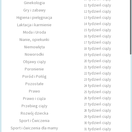
Ginekologia
tydzień ciąży
11
Gry i zabawy
tydzień ciąży
12
Higiena i pielęgnacja
tydzień ciąży
13
tydzień ciąży
14
Laktacja i karmienie
tydzień ciąży
15
Moda i Uroda
tydzień ciąży
16
Nianie, opiekunki
tydzień ciąży
17
Niemowlęta
tydzień ciąży
18
Noworodki
tydzień ciąży
19
tydzień ciąży
Objawy ciąży
20
tydzień ciąży
21
Poronienie
tydzień ciąży
22
Poród i Połóg
tydzień ciąży
23
Pozostałe
tydzień ciąży
24
Prawo
tydzień ciąży
25
tydzień ciąży
Prawo i ciąża
26
tydzień ciąży
27
Przebieg ciąży
tydzień ciąży
28
Rozwój dziecka
tydzień ciąży
29
Sport i Ćwiczenia
tydzień ciąży
30
Sport i ćwiczenia dla mamy
tydzień ciąży
31