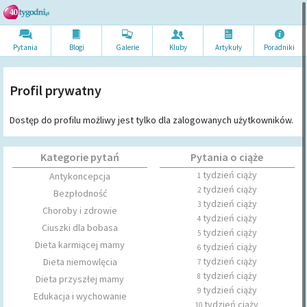
Pytania
Blogi
Galerie
Kluby
Artykuł
y
Poradni
ki
Profil prywatny
Dostęp do profilu możliwy jest tylko dla zalogowanych użytkowników.
Kategorie pytań
Pytania o ciąże
tydzień ciąży
Antykoncepcja
1
tydzień ciąży
2
Bezpłodność
tydzień ciąży
3
Choroby i zdrowie
tydzień ciąży
4
Ciuszki dla bobasa
tydzień ciąży
5
Dieta karmiącej mamy
tydzień ciąży
6
tydzień ciąży
Dieta niemowlęcia
7
tydzień ciąży
8
Dieta przyszłej mamy
tydzień ciąży
9
Edukacja i wychowanie
tydzień ciąży
10