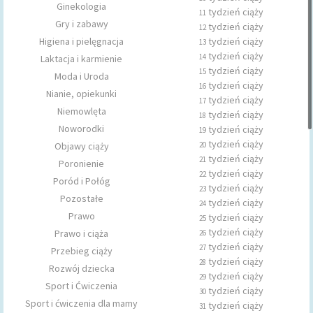
Ginekologia
tydzień ciąży
11
Gry i zabawy
tydzień ciąży
12
Higiena i pielęgnacja
tydzień ciąży
13
tydzień ciąży
14
Laktacja i karmienie
tydzień ciąży
15
Moda i Uroda
tydzień ciąży
16
Nianie, opiekunki
tydzień ciąży
17
Niemowlęta
tydzień ciąży
18
Noworodki
tydzień ciąży
19
tydzień ciąży
Objawy ciąży
20
tydzień ciąży
21
Poronienie
tydzień ciąży
22
Poród i Połóg
tydzień ciąży
23
Pozostałe
tydzień ciąży
24
Prawo
tydzień ciąży
25
tydzień ciąży
Prawo i ciąża
26
tydzień ciąży
27
Przebieg ciąży
tydzień ciąży
28
Rozwój dziecka
tydzień ciąży
29
Sport i Ćwiczenia
tydzień ciąży
30
Sport i ćwiczenia dla mamy
tydzień ciąży
31