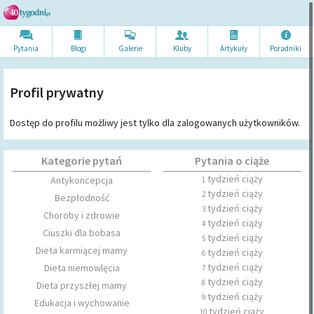
Pytania
Blogi
Galerie
Kluby
Artykuł
y
Poradni
ki
Profil prywatny
Dostęp do profilu możliwy jest tylko dla zalogowanych użytkowników.
Kategorie pytań
Pytania o ciąże
tydzień ciąży
Antykoncepcja
1
tydzień ciąży
2
Bezpłodność
tydzień ciąży
3
Choroby i zdrowie
tydzień ciąży
4
Ciuszki dla bobasa
tydzień ciąży
5
Dieta karmiącej mamy
tydzień ciąży
6
tydzień ciąży
Dieta niemowlęcia
7
tydzień ciąży
8
Dieta przyszłej mamy
tydzień ciąży
9
Edukacja i wychowanie
tydzień ciąży
10