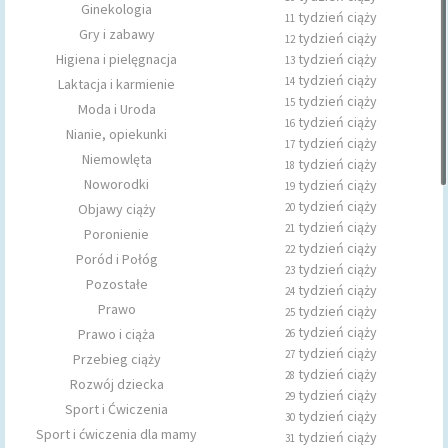
Ginekologia
tydzień ciąży
11
Gry i zabawy
tydzień ciąży
12
Higiena i pielęgnacja
tydzień ciąży
13
tydzień ciąży
14
Laktacja i karmienie
tydzień ciąży
15
Moda i Uroda
tydzień ciąży
16
Nianie, opiekunki
tydzień ciąży
17
Niemowlęta
tydzień ciąży
18
Noworodki
tydzień ciąży
19
tydzień ciąży
Objawy ciąży
20
tydzień ciąży
21
Poronienie
tydzień ciąży
22
Poród i Połóg
tydzień ciąży
23
Pozostałe
tydzień ciąży
24
Prawo
tydzień ciąży
25
tydzień ciąży
Prawo i ciąża
26
tydzień ciąży
27
Przebieg ciąży
tydzień ciąży
28
Rozwój dziecka
tydzień ciąży
29
Sport i Ćwiczenia
tydzień ciąży
30
Sport i ćwiczenia dla mamy
tydzień ciąży
31