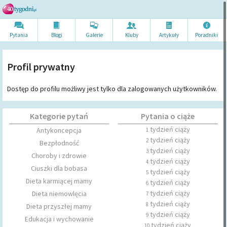
Pytania
Blogi
Galerie
Kluby
Artykuł
y
Poradni
ki
Profil prywatny
Dostęp do profilu możliwy jest tylko dla zalogowanych użytkowników.
Kategorie pytań
Pytania o ciąże
tydzień ciąży
Antykoncepcja
1
tydzień ciąży
2
Bezpłodność
tydzień ciąży
3
Choroby i zdrowie
tydzień ciąży
4
Ciuszki dla bobasa
tydzień ciąży
5
Dieta karmiącej mamy
tydzień ciąży
6
tydzień ciąży
Dieta niemowlęcia
7
tydzień ciąży
8
Dieta przyszłej mamy
tydzień ciąży
9
Edukacja i wychowanie
tydzień ciąży
10