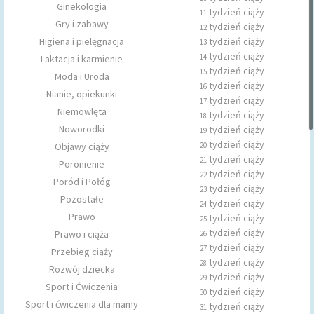
Ginekologia
tydzień ciąży
11
Gry i zabawy
tydzień ciąży
12
Higiena i pielęgnacja
tydzień ciąży
13
tydzień ciąży
14
Laktacja i karmienie
tydzień ciąży
15
Moda i Uroda
tydzień ciąży
16
Nianie, opiekunki
tydzień ciąży
17
Niemowlęta
tydzień ciąży
18
Noworodki
tydzień ciąży
19
tydzień ciąży
Objawy ciąży
20
tydzień ciąży
21
Poronienie
tydzień ciąży
22
Poród i Połóg
tydzień ciąży
23
Pozostałe
tydzień ciąży
24
Prawo
tydzień ciąży
25
tydzień ciąży
Prawo i ciąża
26
tydzień ciąży
27
Przebieg ciąży
tydzień ciąży
28
Rozwój dziecka
tydzień ciąży
29
Sport i Ćwiczenia
tydzień ciąży
30
Sport i ćwiczenia dla mamy
tydzień ciąży
31