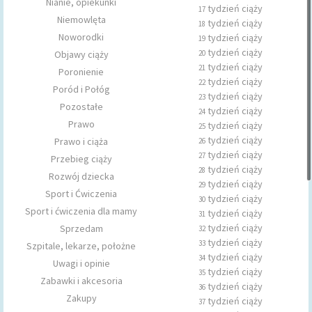
Nianie, opiekunki
tydzień ciąży
17
Niemowlęta
tydzień ciąży
18
Noworodki
tydzień ciąży
19
tydzień ciąży
Objawy ciąży
20
tydzień ciąży
21
Poronienie
tydzień ciąży
22
Poród i Połóg
tydzień ciąży
23
Pozostałe
tydzień ciąży
24
Prawo
tydzień ciąży
25
tydzień ciąży
Prawo i ciąża
26
tydzień ciąży
27
Przebieg ciąży
tydzień ciąży
28
Rozwój dziecka
tydzień ciąży
29
Sport i Ćwiczenia
tydzień ciąży
30
Sport i ćwiczenia dla mamy
tydzień ciąży
31
tydzień ciąży
Sprzedam
32
tydzień ciąży
33
Szpitale, lekarze, położne
tydzień ciąży
34
Uwagi i opinie
tydzień ciąży
35
Zabawki i akcesoria
tydzień ciąży
36
Zakupy
tydzień ciąży
37