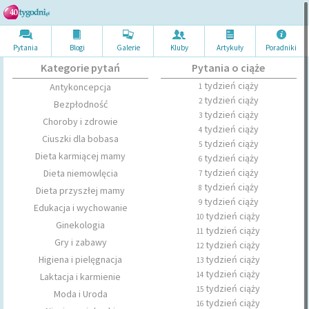
Pytania
Blogi
Galerie
Kluby
Artykuł
y
Poradni
ki
Kategorie pytań
Pytania o ciąże
tydzień ciąży
Antykoncepcja
1
tydzień ciąży
2
Bezpłodność
tydzień ciąży
3
Choroby i zdrowie
tydzień ciąży
4
Ciuszki dla bobasa
tydzień ciąży
5
Dieta karmiącej mamy
tydzień ciąży
6
tydzień ciąży
Dieta niemowlęcia
7
tydzień ciąży
8
Dieta przyszłej mamy
tydzień ciąży
9
Edukacja i wychowanie
tydzień ciąży
10
Ginekologia
tydzień ciąży
11
Gry i zabawy
tydzień ciąży
12
Higiena i pielęgnacja
tydzień ciąży
13
tydzień ciąży
14
Laktacja i karmienie
tydzień ciąży
15
Moda i Uroda
tydzień ciąży
16