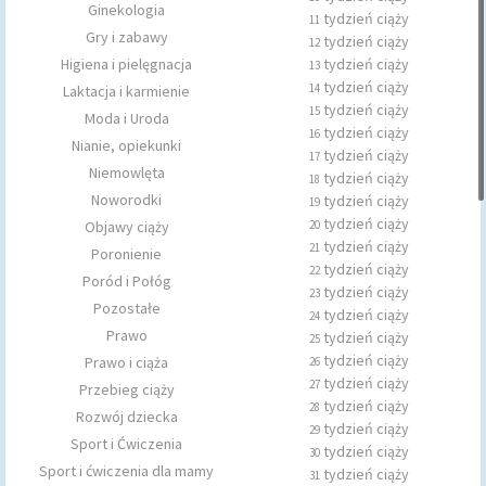
Ginekologia
tydzień ciąży
11
Gry i zabawy
tydzień ciąży
12
Higiena i pielęgnacja
tydzień ciąży
13
tydzień ciąży
14
Laktacja i karmienie
tydzień ciąży
15
Moda i Uroda
tydzień ciąży
16
Nianie, opiekunki
tydzień ciąży
17
Niemowlęta
tydzień ciąży
18
Noworodki
tydzień ciąży
19
tydzień ciąży
Objawy ciąży
20
tydzień ciąży
21
Poronienie
tydzień ciąży
22
Poród i Połóg
tydzień ciąży
23
Pozostałe
tydzień ciąży
24
Prawo
tydzień ciąży
25
tydzień ciąży
Prawo i ciąża
26
tydzień ciąży
27
Przebieg ciąży
tydzień ciąży
28
Rozwój dziecka
tydzień ciąży
29
Sport i Ćwiczenia
tydzień ciąży
30
Sport i ćwiczenia dla mamy
tydzień ciąży
31