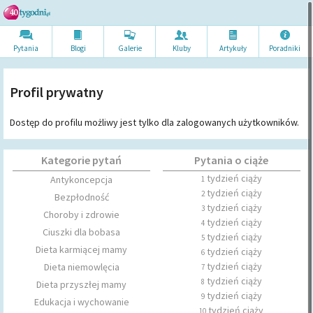
Pytania
Blogi
Galerie
Kluby
Artykuł
y
Poradni
ki
Profil prywatny
Dostęp do profilu możliwy jest tylko dla zalogowanych użytkowników.
Kategorie pytań
Pytania o ciąże
tydzień ciąży
Antykoncepcja
1
tydzień ciąży
2
Bezpłodność
tydzień ciąży
3
Choroby i zdrowie
tydzień ciąży
4
Ciuszki dla bobasa
tydzień ciąży
5
Dieta karmiącej mamy
tydzień ciąży
6
tydzień ciąży
Dieta niemowlęcia
7
tydzień ciąży
8
Dieta przyszłej mamy
tydzień ciąży
9
Edukacja i wychowanie
tydzień ciąży
10