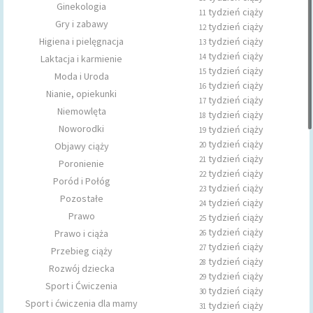
Ginekologia
tydzień ciąży
11
Gry i zabawy
tydzień ciąży
12
Higiena i pielęgnacja
tydzień ciąży
13
tydzień ciąży
14
Laktacja i karmienie
tydzień ciąży
15
Moda i Uroda
tydzień ciąży
16
Nianie, opiekunki
tydzień ciąży
17
Niemowlęta
tydzień ciąży
18
Noworodki
tydzień ciąży
19
tydzień ciąży
Objawy ciąży
20
tydzień ciąży
21
Poronienie
tydzień ciąży
22
Poród i Połóg
tydzień ciąży
23
Pozostałe
tydzień ciąży
24
Prawo
tydzień ciąży
25
tydzień ciąży
Prawo i ciąża
26
tydzień ciąży
27
Przebieg ciąży
tydzień ciąży
28
Rozwój dziecka
tydzień ciąży
29
Sport i Ćwiczenia
tydzień ciąży
30
Sport i ćwiczenia dla mamy
tydzień ciąży
31