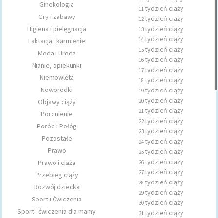
Ginekologia
tydzień ciąży
11
Gry i zabawy
tydzień ciąży
12
Higiena i pielęgnacja
tydzień ciąży
13
tydzień ciąży
14
Laktacja i karmienie
tydzień ciąży
15
Moda i Uroda
tydzień ciąży
16
Nianie, opiekunki
tydzień ciąży
17
Niemowlęta
tydzień ciąży
18
Noworodki
tydzień ciąży
19
tydzień ciąży
Objawy ciąży
20
tydzień ciąży
21
Poronienie
tydzień ciąży
22
Poród i Połóg
tydzień ciąży
23
Pozostałe
tydzień ciąży
24
Prawo
tydzień ciąży
25
tydzień ciąży
Prawo i ciąża
26
tydzień ciąży
27
Przebieg ciąży
tydzień ciąży
28
Rozwój dziecka
tydzień ciąży
29
Sport i Ćwiczenia
tydzień ciąży
30
Sport i ćwiczenia dla mamy
tydzień ciąży
31