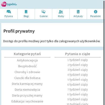
Pytania
Blogi
Galerie
Kluby
Artykuł
y
Poradni
ki
Profil prywatny
Dostęp do profilu możliwy jest tylko dla zalogowanych użytkowników.
Kategorie pytań
Pytania o ciąże
tydzień ciąży
Antykoncepcja
1
tydzień ciąży
2
Bezpłodność
tydzień ciąży
3
Choroby i zdrowie
tydzień ciąży
4
Ciuszki dla bobasa
tydzień ciąży
5
Dieta karmiącej mamy
tydzień ciąży
6
tydzień ciąży
Dieta niemowlęcia
7
tydzień ciąży
8
Dieta przyszłej mamy
tydzień ciąży
9
Edukacja i wychowanie
tydzień ciąży
10