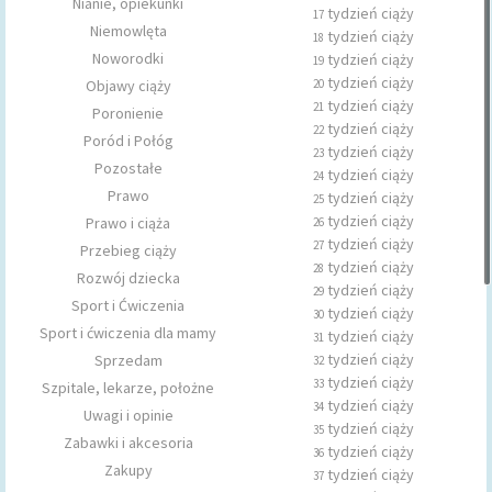
Nianie, opiekunki
tydzień ciąży
17
Niemowlęta
tydzień ciąży
18
Noworodki
tydzień ciąży
19
tydzień ciąży
Objawy ciąży
20
tydzień ciąży
21
Poronienie
tydzień ciąży
22
Poród i Połóg
tydzień ciąży
23
Pozostałe
tydzień ciąży
24
Prawo
tydzień ciąży
25
tydzień ciąży
Prawo i ciąża
26
tydzień ciąży
27
Przebieg ciąży
tydzień ciąży
28
Rozwój dziecka
tydzień ciąży
29
Sport i Ćwiczenia
tydzień ciąży
30
Sport i ćwiczenia dla mamy
tydzień ciąży
31
tydzień ciąży
Sprzedam
32
tydzień ciąży
33
Szpitale, lekarze, położne
tydzień ciąży
34
Uwagi i opinie
tydzień ciąży
35
Zabawki i akcesoria
tydzień ciąży
36
Zakupy
tydzień ciąży
37