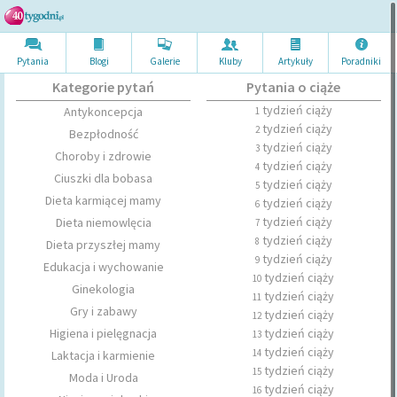
Pytania
Blogi
Galerie
Kluby
Artykuł
y
Poradni
ki
Kategorie pytań
Pytania o ciąże
tydzień ciąży
Antykoncepcja
1
tydzień ciąży
2
Bezpłodność
tydzień ciąży
3
Choroby i zdrowie
tydzień ciąży
4
Ciuszki dla bobasa
tydzień ciąży
5
Dieta karmiącej mamy
tydzień ciąży
6
tydzień ciąży
Dieta niemowlęcia
7
tydzień ciąży
8
Dieta przyszłej mamy
tydzień ciąży
9
Edukacja i wychowanie
tydzień ciąży
10
Ginekologia
tydzień ciąży
11
Gry i zabawy
tydzień ciąży
12
Higiena i pielęgnacja
tydzień ciąży
13
tydzień ciąży
14
Laktacja i karmienie
tydzień ciąży
15
Moda i Uroda
tydzień ciąży
16