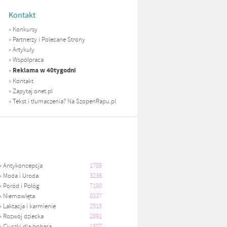
Kontakt
»
Konkursy
»
Partnerzy i Polecane Strony
»
Artykuły
»
Współpraca
Reklama w 40tygodni
»
»
Kontakt
»
Zapytaj.onet.pl
»
Tekst i tłumaczenia? Na SzopenRapu.pl
»
Antykoncepcja
1789
»
Moda i Uroda
3236
»
Poród i Połóg
7190
»
Niemowlęta
8337
»
Laktacja i karmienie
2513
»
Rozwój dziecka
2891
»
Ciuszki dla bobasa
1307