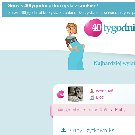
weronika8
Blog
40tygodni.pl
»
weronika8
»
Kluby
Kluby użytkownika