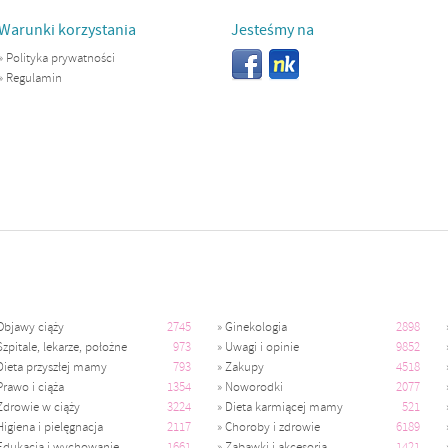
Warunki korzystania
Jesteśmy na
»
Polityka prywatności
»
Regulamin
Objawy ciąży
2745
»
Ginekologia
2898
Szpitale, lekarze, położne
973
»
Uwagi i opinie
9852
Dieta przyszłej mamy
793
»
Zakupy
4518
Prawo i ciąża
1354
»
Noworodki
2077
Zdrowie w ciąży
3224
»
Dieta karmiącej mamy
521
Higiena i pielęgnacja
2117
»
Choroby i zdrowie
6189
Edukacja i wychowanie
1661
»
Zabawki i akcesoria
1421