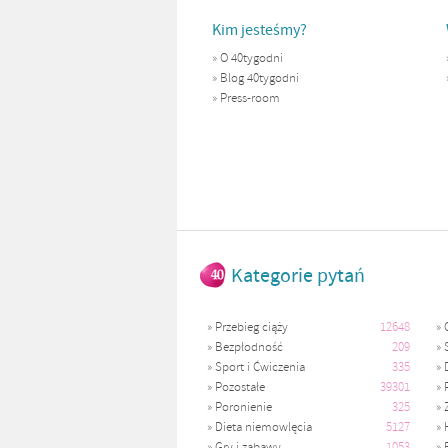
Kim jesteśmy?
»
O 40tygodni
»
Blog 40tygodni
»
Press-room
Kategorie pytań
»
Przebieg ciąży
12648
»
»
Bezpłodność
209
»
»
Sport i Ćwiczenia
335
»
»
Pozostałe
39301
»
»
Poronienie
325
»
»
Dieta niemowlęcia
5127
»
»
Gry i zabawy
1053
»