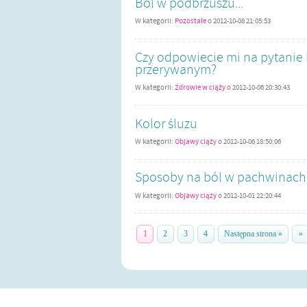
Ból w podbrzuszu...
W kategorii:
Pozostałe
o
2012-10-08 21:05:53
Czy odpowiecie mi na pytanie i
przerywanym?
W kategorii:
Zdrowie w ciąży
o
2012-10-06 20:30:43
Kolor śluzu
W kategorii:
Objawy ciąży
o
2012-10-06 18:50:06
Sposoby na ból w pachwinach
W kategorii:
Objawy ciąży
o
2012-10-01 22:20:44
1
2
3
4
Następna strona »
»