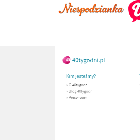
40tygodni.pl
Kim jesteśmy?
»
O 40tygodni
»
Blog 40tygodni
»
Press-room