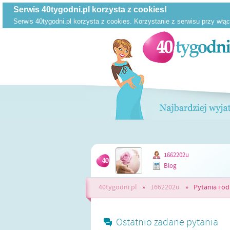
1662202u
Blog
40tygodni.pl
»
1662202u
»
Pytania i o
Ostatnio zadane pytania