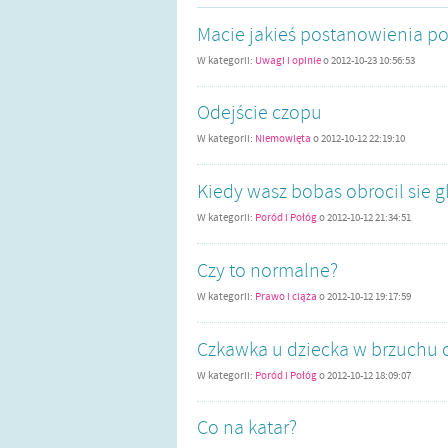
Macie jakieś postanowienia po
W kategorii:
Uwagi i opinie
o
2012-10-23 10:56:53
Odejście czopu
W kategorii:
Niemowlęta
o
2012-10-12 22:19:10
Kiedy wasz bobas obrocil sie g
W kategorii:
Poród i Połóg
o
2012-10-12 21:34:51
Czy to normalne?
W kategorii:
Prawo i ciąża
o
2012-10-12 19:17:59
Czkawka u dziecka w brzuchu 
W kategorii:
Poród i Połóg
o
2012-10-12 18:09:07
Co na katar?