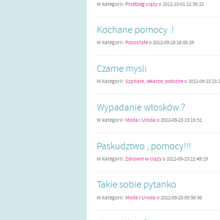
W kategorii:
Przebieg ciąży
o
2012-10-01 12:50:22
Kochane pomocy .!
W kategorii:
Pozostałe
o
2012-09-28 16:08:29
Czarne mysli
W kategorii:
Szpitale, lekarze, położne
o
2012-09-23 23:
Wypadanie włosków.?
W kategorii:
Moda i Uroda
o
2012-09-23 23:19:51
Paskudztwo , pomocy!!!
W kategorii:
Zdrowie w ciąży
o
2012-09-23 22:49:19
Takie sobie pytanko
W kategorii:
Moda i Uroda
o
2012-09-20 09:58:56