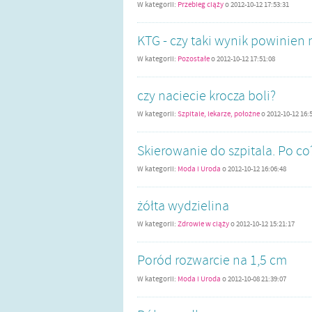
W kategorii:
Przebieg ciąży
o
2012-10-12 17:53:31
KTG - czy taki wynik powinien 
W kategorii:
Pozostałe
o
2012-10-12 17:51:08
czy naciecie krocza boli?
W kategorii:
Szpitale, lekarze, położne
o
2012-10-12 16:
Skierowanie do szpitala. Po co
W kategorii:
Moda i Uroda
o
2012-10-12 16:06:48
żółta wydzielina
W kategorii:
Zdrowie w ciąży
o
2012-10-12 15:21:17
Poród rozwarcie na 1,5 cm
W kategorii:
Moda i Uroda
o
2012-10-08 21:39:07