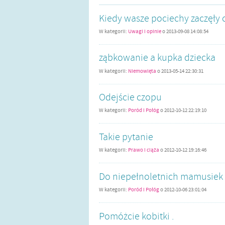
Kiedy wasze pociechy zaczęły 
W kategorii:
Uwagi i opinie
o
2013-09-08 14:08:54
ząbkowanie a kupka dziecka
W kategorii:
Niemowlęta
o
2013-05-14 22:30:31
Odejście czopu
W kategorii:
Poród i Połóg
o
2012-10-12 22:19:10
Takie pytanie
W kategorii:
Prawo i ciąża
o
2012-10-12 19:16:46
Do niepełnoletnich mamusiek
W kategorii:
Poród i Połóg
o
2012-10-06 23:01:04
Pomóżcie kobitki .