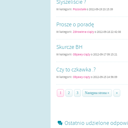
Slyszeliście ?
W kategorii:
Pozostałe
o
2012-09-19 23:15:39
Prosze o poradę
W kategorii:
Zdrowie w ciąży
o
2012-09-18 22:42:08
Skurcze BH
W kategorii:
Objawy ciąży
o
2012-09-17 09:15:21
Czy to czkawka .?
W kategorii:
Objawy ciąży
o
2012-09-15 14:56:09
1
2
3
Następna strona »
»
Ostatnio udzielone odpowi