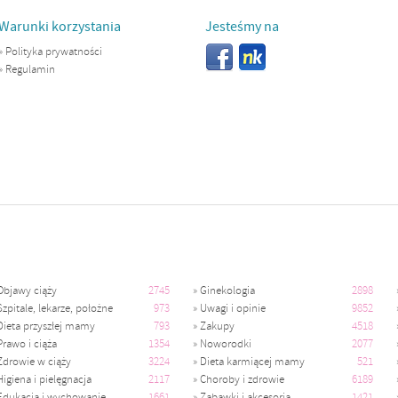
Warunki korzystania
Jesteśmy na
»
Polityka prywatności
»
Regulamin
Objawy ciąży
2745
»
Ginekologia
2898
Szpitale, lekarze, położne
973
»
Uwagi i opinie
9852
Dieta przyszłej mamy
793
»
Zakupy
4518
Prawo i ciąża
1354
»
Noworodki
2077
Zdrowie w ciąży
3224
»
Dieta karmiącej mamy
521
Higiena i pielęgnacja
2117
»
Choroby i zdrowie
6189
Edukacja i wychowanie
1661
»
Zabawki i akcesoria
1421