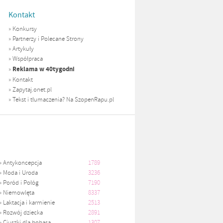
Kontakt
»
Konkursy
»
Partnerzy i Polecane Strony
»
Artykuły
»
Współpraca
Reklama w 40tygodni
»
»
Kontakt
»
Zapytaj.onet.pl
»
Tekst i tłumaczenia? Na SzopenRapu.pl
»
Antykoncepcja
1789
»
Moda i Uroda
3236
»
Poród i Połóg
7190
»
Niemowlęta
8337
»
Laktacja i karmienie
2513
»
Rozwój dziecka
2891
»
Ciuszki dla bobasa
1307