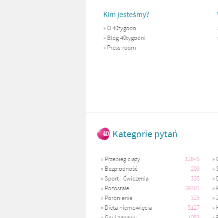
Kim jesteśmy?
»
O 40tygodni
»
Blog 40tygodni
»
Press-room
Kategorie pytań
»
Przebieg ciąży
12648
»
»
Bezpłodność
209
»
»
Sport i Ćwiczenia
335
»
»
Pozostałe
39301
»
»
Poronienie
325
»
»
Dieta niemowlęcia
5127
»
»
Gry i zabawy
1053
»