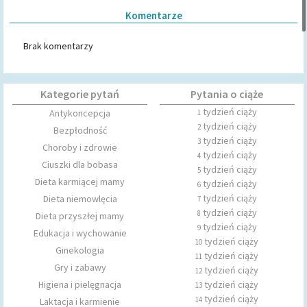
Komentarze
Brak komentarzy
Kategorie pytań
Pytania o ciąże
tydzień ciąży
Antykoncepcja
1
tydzień ciąży
2
Bezpłodność
tydzień ciąży
3
Choroby i zdrowie
tydzień ciąży
4
Ciuszki dla bobasa
tydzień ciąży
5
Dieta karmiącej mamy
tydzień ciąży
6
tydzień ciąży
Dieta niemowlęcia
7
tydzień ciąży
8
Dieta przyszłej mamy
tydzień ciąży
9
Edukacja i wychowanie
tydzień ciąży
10
Ginekologia
tydzień ciąży
11
Gry i zabawy
tydzień ciąży
12
Higiena i pielęgnacja
tydzień ciąży
13
tydzień ciąży
14
Laktacja i karmienie