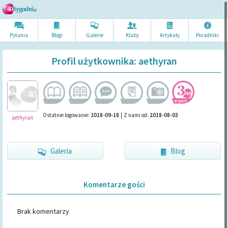
Pytania
Blogi
Galerie
Kluby
Artykuł
y
Poradni
ki
Profil użytkownika: aethyran
Ostatnie logowanie:
2018-09-18
|
Z nami od:
2018-08-03
aethyran
Galeria
Blog
Komentarze gości
Brak komentarzy