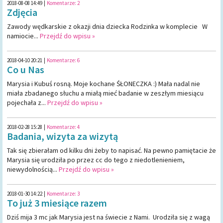
2018-08-08 14:49
|
Komentarze:
2
Zdjęcia
Zawody wędkarskie z okazji dnia dziecka Rodzinka w komplecie W
namiocie...
Przejdź do wpisu »
2018-04-10 20:21
|
Komentarze:
6
Co u Nas
Marysia i Kubuś rosną. Moje kochane ŚŁONECZKA :) Mała nadal nie
miała zbadanego słuchu a miałą mieć badanie w zeszłym miesiącu
pojechała z...
Przejdź do wpisu »
2018-02-28 15:28
|
Komentarze:
4
Badania, wizyta za wizytą
Tak się zbierałam od kilku dni żeby to napisać. Na pewno pamiętacie że
Marysia się urodziła po przez cc do tego z niedotlenieniem,
niewydolnością...
Przejdź do wpisu »
2018-01-30 14:22
|
Komentarze:
3
To już 3 miesiące razem
Dziś mija 3 mc jak Marysia jest na świecie z Nami. Urodziła się z wagą