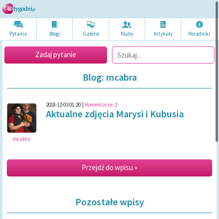
Pytania
Blogi
Galerie
Kluby
Artykuł
y
Poradni
ki
Zadaj pytanie
Blog: mcabra
2018-12-03 01:20
|
Komentarze:
2
Aktualne zdjęcia Marysi i Kubusia
mcabra
Przejdź do wpisu »
Pozostałe wpisy