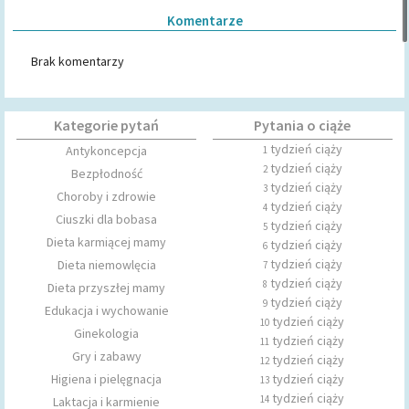
Komentarze
Brak komentarzy
Kategorie pytań
Pytania o ciąże
tydzień ciąży
Antykoncepcja
1
tydzień ciąży
2
Bezpłodność
tydzień ciąży
3
Choroby i zdrowie
tydzień ciąży
4
Ciuszki dla bobasa
tydzień ciąży
5
Dieta karmiącej mamy
tydzień ciąży
6
tydzień ciąży
Dieta niemowlęcia
7
tydzień ciąży
8
Dieta przyszłej mamy
tydzień ciąży
9
Edukacja i wychowanie
tydzień ciąży
10
Ginekologia
tydzień ciąży
11
Gry i zabawy
tydzień ciąży
12
Higiena i pielęgnacja
tydzień ciąży
13
tydzień ciąży
14
Laktacja i karmienie