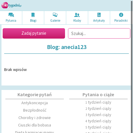
Pytania
Blogi
Galerie
Kluby
Artykuł
y
Poradni
ki
Zadaj pytanie
Blog: anecia123
Brak wpisów
Kategorie pytań
Pytania o ciąże
tydzień ciąży
Antykoncepcja
1
tydzień ciąży
2
Bezpłodność
tydzień ciąży
3
Choroby i zdrowie
tydzień ciąży
4
Ciuszki dla bobasa
tydzień ciąży
5
Dieta karmiącej mamy