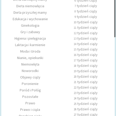
tydzień ciąży
6
tydzień ciąży
Dieta niemowlęcia
7
tydzień ciąży
8
Dieta przyszłej mamy
tydzień ciąży
9
Edukacja i wychowanie
tydzień ciąży
10
Ginekologia
tydzień ciąży
11
Gry i zabawy
tydzień ciąży
12
Higiena i pielęgnacja
tydzień ciąży
13
tydzień ciąży
14
Laktacja i karmienie
tydzień ciąży
15
Moda i Uroda
tydzień ciąży
16
Nianie, opiekunki
tydzień ciąży
17
Niemowlęta
tydzień ciąży
18
Noworodki
tydzień ciąży
19
tydzień ciąży
Objawy ciąży
20
tydzień ciąży
21
Poronienie
tydzień ciąży
22
Poród i Połóg
tydzień ciąży
23
Pozostałe
tydzień ciąży
24
Prawo
tydzień ciąży
25
tydzień ciąży
Prawo i ciąża
26
tydzień ciąży
27