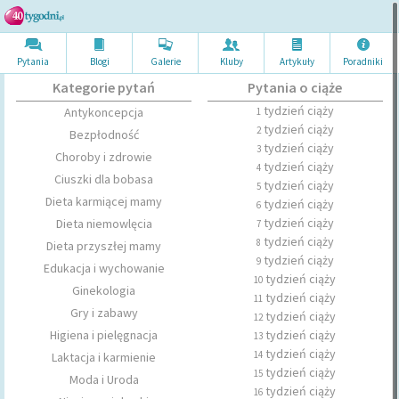
Pytania
Blogi
Galerie
Kluby
Artykuł
y
Poradni
ki
Kategorie pytań
Pytania o ciąże
tydzień ciąży
Antykoncepcja
1
tydzień ciąży
2
Bezpłodność
tydzień ciąży
3
Choroby i zdrowie
tydzień ciąży
4
Ciuszki dla bobasa
tydzień ciąży
5
Dieta karmiącej mamy
tydzień ciąży
6
tydzień ciąży
Dieta niemowlęcia
7
tydzień ciąży
8
Dieta przyszłej mamy
tydzień ciąży
9
Edukacja i wychowanie
tydzień ciąży
10
Ginekologia
tydzień ciąży
11
Gry i zabawy
tydzień ciąży
12
Higiena i pielęgnacja
tydzień ciąży
13
tydzień ciąży
14
Laktacja i karmienie
tydzień ciąży
15
Moda i Uroda
tydzień ciąży
16