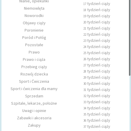
Nianie, opiekunki
tydzień ciąży
17
Niemowlęta
tydzień ciąży
18
Noworodki
tydzień ciąży
19
tydzień ciąży
Objawy ciąży
20
tydzień ciąży
21
Poronienie
tydzień ciąży
22
Poród i Połóg
tydzień ciąży
23
Pozostałe
tydzień ciąży
24
Prawo
tydzień ciąży
25
tydzień ciąży
Prawo i ciąża
26
tydzień ciąży
27
Przebieg ciąży
tydzień ciąży
28
Rozwój dziecka
tydzień ciąży
29
Sport i Ćwiczenia
tydzień ciąży
30
Sport i ćwiczenia dla mamy
tydzień ciąży
31
tydzień ciąży
Sprzedam
32
tydzień ciąży
33
Szpitale, lekarze, położne
tydzień ciąży
34
Uwagi i opinie
tydzień ciąży
35
Zabawki i akcesoria
tydzień ciąży
36
Zakupy
tydzień ciąży
37