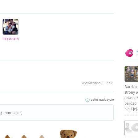
mrauchanel
Wyświetlono: 1 - 2 z 2.
Bardzo 
strony w
dowiedzi
zgłoś nadużycie
bardzo 
niej i jej.
ą mamusie :)