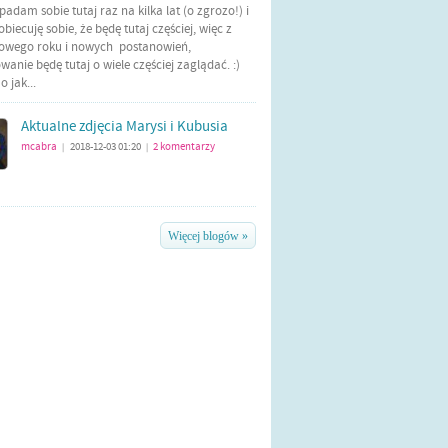
Wpadam sobie tutaj raz na kilka lat (o zgrozo!) i
biecuję sobie, że będę tutaj częściej, więc z
nowego roku i nowych postanowień,
anie będę tutaj o wiele częściej zaglądać. :)
 jak...
Aktualne zdjęcia Marysi i Kubusia
mcabra
2018-12-03 01:20
2
komentarzy
|
|
Więcej blogów »