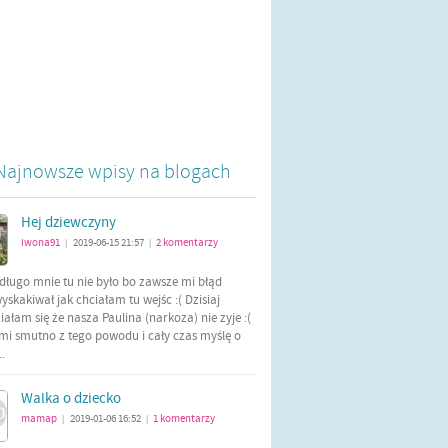
Najnowsze wpisy na blogach
Hej dziewczyny
iwona91
2019-06-15 21:57
2
komentarzy
|
|
długo mnie tu nie było bo zawsze mi błąd
yskakiwał jak chciałam tu wejśc :( Dzisiaj
ałam się że nasza Paulina (narkoza) nie zyje :(
mi smutno z tego powodu i cały czas myślę o
..
Walka o dziecko
mamap
2019-01-06 16:52
1
komentarzy
|
|