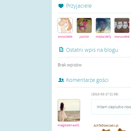
Przyjaciele
anna24454
justi24
majka1987gno
maluszek40
Ostatni wpis na blogu
Brak wpisów
Komentarze gości
(2013-03-17 11:39)
Witam cieplutko now
magdalenaa31