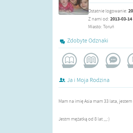
20
Ostatnie logowanie
:
2013-03-14
Z nami od
:
Miasto: Toruń
Zdobyte Odznaki
żądna wiedzy
pomocna
aktywistka
bl
Ja i Moja Rodzina
Mam na imię Asia mam 33 lata, jeste
Jestm mężatką od 8 lat ,,,:)