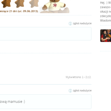
Hej. :) 
zawsze o
okazji 
zdecydow
Wiadomo
zgłoś nadużycie
Wyświetlono: 1 - 2 z 2.
zgłoś nadużycie
nową mamusie :)