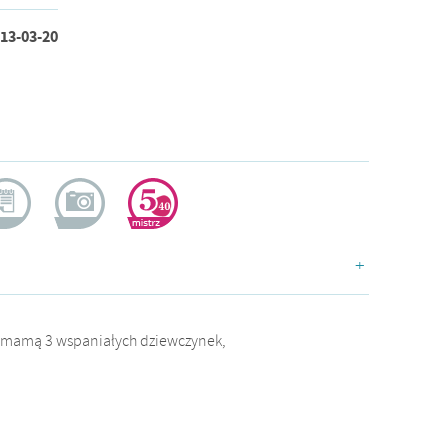
13-03-20
ogerka
dokumentalistka
doświadczona
+
m mamą 3 wspaniałych dziewczynek,