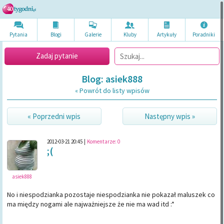
Pytania
Blogi
Galerie
Kluby
Artykuł
y
Poradni
ki
Zadaj pytanie
Blog: asiek888
« Powrót do listy wpisów
« Poprzedni wpis
Następny wpis »
2012-03-21 20:45
|
Komentarze:
0
;(
asiek888
No i niespodzianka pozostaje niespodzianka nie pokazał maluszek co
ma między nogami ale najważniejsze że nie ma wad itd :*