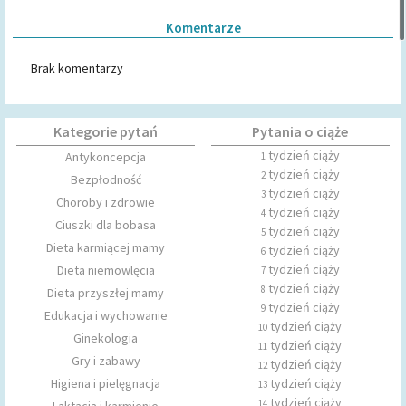
Komentarze
Brak komentarzy
Kategorie pytań
Pytania o ciąże
tydzień ciąży
Antykoncepcja
1
tydzień ciąży
2
Bezpłodność
tydzień ciąży
3
Choroby i zdrowie
tydzień ciąży
4
Ciuszki dla bobasa
tydzień ciąży
5
Dieta karmiącej mamy
tydzień ciąży
6
tydzień ciąży
Dieta niemowlęcia
7
tydzień ciąży
8
Dieta przyszłej mamy
tydzień ciąży
9
Edukacja i wychowanie
tydzień ciąży
10
Ginekologia
tydzień ciąży
11
Gry i zabawy
tydzień ciąży
12
Higiena i pielęgnacja
tydzień ciąży
13
tydzień ciąży
14