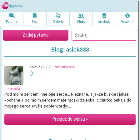
Pytania
Blogi
Galerie
Kluby
Artykuł
y
Poradni
ki
Zadaj pytanie
Blog: asiek888
2012-02-27 17:27
|
Komentarze:
0
:)
asiek888
Pod moim sercem,inne bije serce... Nieznane, a jakże bliskie i jakże
kochane. Pod moim sercem małe rączki dziecka, cichutko pukają do
mojego serca. Myślę,sobie wtedy:...
Przejdź do wpisu »