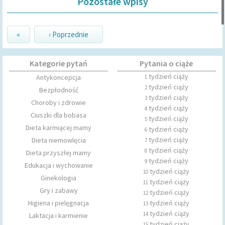
Pozostałe wpisy
«
‹ Poprzednie
Kategorie pytań
Pytania o ciąże
tydzień ciąży
Antykoncepcja
1
tydzień ciąży
2
Bezpłodność
tydzień ciąży
3
Choroby i zdrowie
tydzień ciąży
4
Ciuszki dla bobasa
tydzień ciąży
5
Dieta karmiącej mamy
tydzień ciąży
6
tydzień ciąży
Dieta niemowlęcia
7
tydzień ciąży
8
Dieta przyszłej mamy
tydzień ciąży
9
Edukacja i wychowanie
tydzień ciąży
10
Ginekologia
tydzień ciąży
11
Gry i zabawy
tydzień ciąży
12
Higiena i pielęgnacja
tydzień ciąży
13
tydzień ciąży
14
Laktacja i karmienie
tydzień ciąży
15