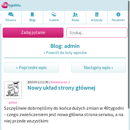
Pytania
Blogi
Galerie
Kluby
Artykuł
y
Poradni
ki
Zadaj pytanie
Blog: admin
« Powrót do listy wpisów
« Poprzedni wpis
Następny wpis »
2010-03-12 12:39
|
Komentarze:
2
Nowy układ strony głównej
admin
Szczęśliwie dobrnęliśmy do końca dużych zmian w 40tygodni
- czego zwieńczeniem jest nowa główna strona serwisu, a na
niej przede wszystkim: